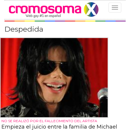
Toggle
navigat
Despedida
NO SE REALIZÓ POR EL FALLECIMIENTO DEL ARTISTA
Empieza el juicio entre la familia de Michael