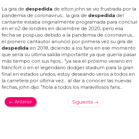
LA GIRA DE DESPEDIDA DE ELTON JOHN SE VIO FRUSTRADA POR LA
PANDEMIA DE CORONAVIRUS
Elton John anuncia "as últimas fechas de su gira
La gira de
despedida
de elton john se vio frustrada por la
pandemia de coronavirus... la gira de
despedida
del
cantante estaba originalmente programada para concluir
en el o2 de londres en diciembre de 2020, pero esa
fecha se pospuso debido a la pandemia de coronavirus...
el pionero cantautor anunció por primera vez su gira de
despedida
en 2018, diciendo a los fans en ese momento
que sería su última salida importante ya que quería pasar
más tiempo con sus hijos... "ya sea el próximo verano en
fráncfort o en el legendario dodger stadium para la gran
final en estados unidos, estoy deseando veros a todos en
la carretera por última vez... al dar a conocer las nuevas