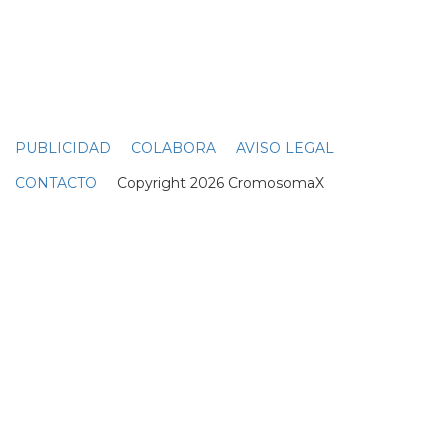
fechas, john dijo: "hola a todos los maravillosos fans...
← Anterior
Siguiente →
PUBLICIDAD
COLABORA
AVISO LEGAL