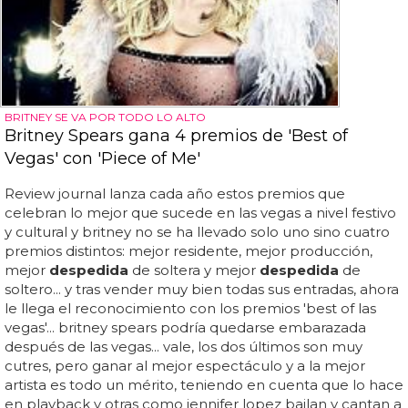
BRITNEY SE VA POR TODO LO ALTO
Britney Spears gana 4 premios de 'Best of
Vegas' con 'Piece of Me'
Review journal lanza cada año estos premios que
celebran lo mejor que sucede en las vegas a nivel festivo
y cultural y britney no se ha llevado solo uno sino cuatro
premios distintos: mejor residente, mejor producción,
mejor
despedida
de soltera y mejor
despedida
de
soltero... y tras vender muy bien todas sus entradas, ahora
le llega el reconocimiento con los premios 'best of las
vegas'... britney spears podría quedarse embarazada
después de las vegas... vale, los dos últimos son muy
cutres, pero ganar al mejor espectáculo y a la mejor
artista es todo un mérito, teniendo en cuenta que lo hace
en playback y otras como jennifer lopez bailan y cantan a