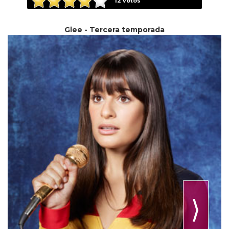
12
votos
Glee - Tercera temporada
⟩