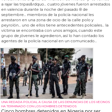
a rajar las tripas&rdquo... cuatro jóvenes fueron arrestados
en valencia durante la noche del pasado 8 de
septiembre... miembros de la policía nacional les
arrestaron en una zona de ocio de la calle polo y
peyrolón... uno de ellos tiene antecedentes policiales... la
víctima se encontraba con unos amigos, cuando este
grupo de jóvenes le agredieron, así lo han contado los
agentes de la policía nacional en un comunicado...
UNA REDADA POLICIAL A CAUSA DE LAS DENUNCIAS DE LOS VECINOS
HA TERMINADO CON LOS HOMBRES DETENIDOS
Cinco hombres detenidos en Nigeria por ser