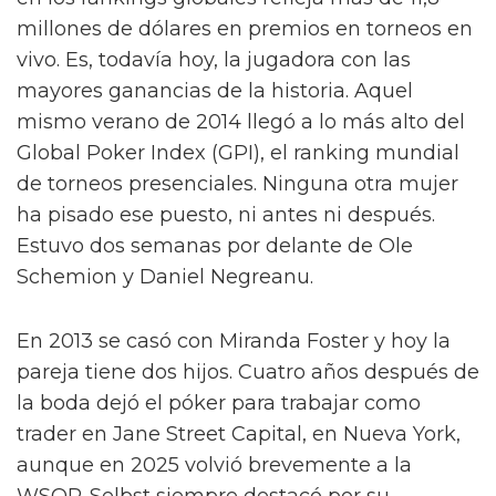
millones de dólares en premios en torneos en
vivo. Es, todavía hoy, la jugadora con las
mayores ganancias de la historia. Aquel
mismo verano de 2014 llegó a lo más alto del
Global Poker Index (GPI), el ranking mundial
de torneos presenciales. Ninguna otra mujer
ha pisado ese puesto, ni antes ni después.
Estuvo dos semanas por delante de Ole
Schemion y Daniel Negreanu.
En 2013 se casó con Miranda Foster y hoy la
pareja tiene dos hijos. Cuatro años después de
la boda dejó el póker para trabajar como
trader en Jane Street Capital, en Nueva York,
aunque en 2025 volvió brevemente a la