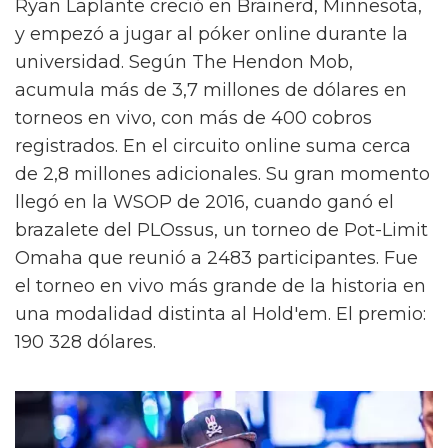
Ryan Laplante creció en Brainerd, Minnesota,
y empezó a jugar al póker online durante la
universidad. Según The Hendon Mob,
acumula más de 3,7 millones de dólares en
torneos en vivo, con más de 400 cobros
registrados. En el circuito online suma cerca
de 2,8 millones adicionales. Su gran momento
llegó en la WSOP de 2016, cuando ganó el
brazalete del PLOssus, un torneo de Pot-Limit
Omaha que reunió a 2483 participantes. Fue
el torneo en vivo más grande de la historia en
una modalidad distinta al Hold'em. El premio:
190 328 dólares.