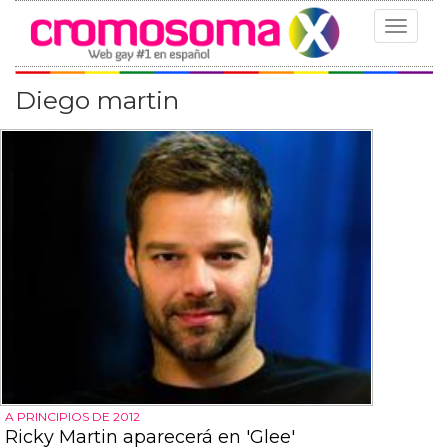
Toggle
navigat
Diego martin
A PRINCIPIOS DE 2012
Ricky Martin aparecerá en 'Glee'