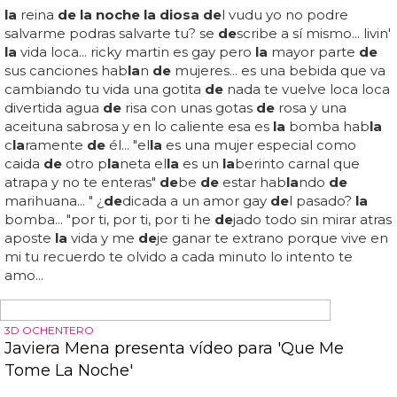
También habló con
la
bbc, diciendo que
la
representación
de la diosa
"
de
fien
de la
humanidad y
abraza
la
diversidad"... leena manimeka
la
i
(@leenamanimekali) 2
de
julio
de
2022... hice este
documento
de
actuación como cohorte
de
https://t...
la
policía
de
l estado
de
uttar pra
de
sh, en el norte
de la
india, registró el martes (5
de
julio) una
de
nuncia por
la
"representación irrespetuosa"
de
l dios hindú... un póster
de
un próximo documental ha
de
satado
la
indignación
tras mostrar una representación
de la diosa
kali con una
ban
de
ra
de
l orgullo y un cigarrillo... proyectar
la de
esta
manera está hiriendo los sentimientos
de
los indios
de
todo el mundo y no solo
de
los hindúes"... en
la
ce:
https://t...