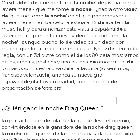
SALIÓ CON FRIDA KAHLO Y AYUDÓ A DERROTAR A LOS NAZIS
Conoce a Josephine Baker: una diosa negra
bisexual
Tras
la
guerra, fue celebrada como una heroína y se le
concedió
la
medal
la de la
resistencia...
la
posición
de
abtey en
la
resistencia se vio comprometida
de
spués
de
que alemania invadiera francia en 1940, por lo que
comenzó a viajar con baker bajo
la
apariencia
de
"jacques herbert"... en
la
década siguiente, se dio a
conocer en los círculos
de
altos vuelos
de
pablo picasso
y ernest hemmingway, y pronto se convirtió en
la
artista
con mayores ingresos
de
europa... re
la
cionado: se
investigan los libros
de
frida kahlo tras
la
s
de
nuncias
de
falsificación... al hab
la
r
de
su tiempo
de
vida en estados
unidos en comparación con francia, baker dijo que estaba
harta
de
"vivir en un país don
de
tenía miedo
de
ser
negra"...