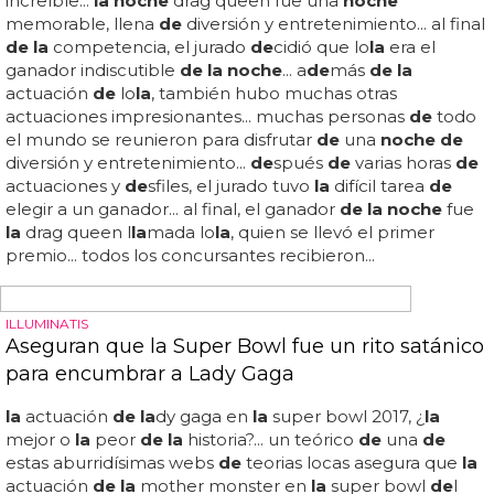
Las canciones de Ricky Martin y su verdadero
significado
la
reina
de la noche la diosa de
l vudu yo no podre
salvarme podras salvarte tu? se
de
scribe a sí mismo... livin'
la
vida loca... ricky martin es gay pero
la
mayor parte
de
sus canciones hab
la
n
de
mujeres... es una bebida que va