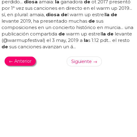
3D OCHENTERO
Javiera Mena presenta vídeo para 'Que Me
Tome La Noche'
Cu3d: ví
de
o
de
'que me tome
la noche
'
de
javiera mena...
javiera mena - que me tome
la noche
... ¿habrá otro ví
de
o
de
'que me tome
la noche
' en el que podamos ver a
javiera mena?... en barcelona estará el 15
de
abril en
la
music hall, y para amenizar esta visita a espa&ntil
de
;a
javiera mena presenta nuevo ví
de
o, 'que me tome
la
noche
'... aunque bueno, lo
de
ví
de
o es un
de
cir por
mucho que lo promocione: esto es un lyric vi
de
o en toda
reg
la
, con un 3d cutre como el
de
los 80 para mostrarnos
gatos, arcoíris, postales y una historia
de
amor virtual
de
lo más pop... nuestra diva chilena favorita (lo sentimos,
francisca valenzue
la
) arranca su nueva gira
espa&ntil
de
;o
la
hoy en madrid, con concierto
de
presentación
de
'otra era'...