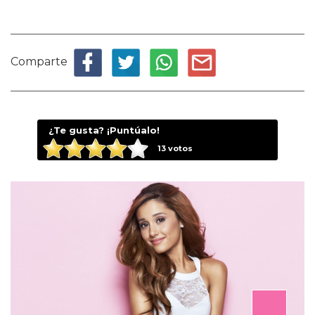
Comparte
¿Te gusta? ¡Puntúalo!
13
votos