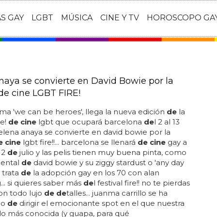
AS GAY
LGBT
MÚSICA
CINE Y TV
HOROSCOPO GA
naya se convierte en David Bowie por la
de cine LGBT FIRE!
ema 'we can be heroes', llega la nueva edición
de
la
re!
de cine
lgbt que ocupará barcelona
de
l 2 al 13
.. elena anaya se convierte en david bowie por la
e cine
lgbt fire!!... barcelona se llenará
de cine
gay a
l 2
de
julio y las pelis tienen muy buena pinta, como
ental
de
david bowie y su ziggy stardust o 'any day
 trata
de
la adopción gay en los 70 con alan
. si quieres saber más
de
l festival fire!! no te pierdas
on todo lujo
de de
talles... juanma carrillo se ha
do
de
dirigir el emocionante spot en el que nuestra
llo más conocida (y guapa, para qué