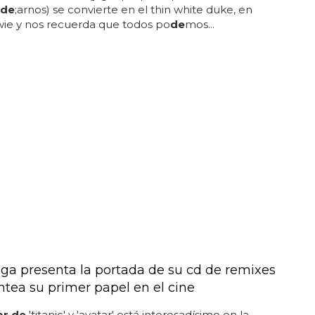
de
;arnos) se convierte en el thin white duke, en
wie y nos recuerda que todos po
de
mos...
ga presenta la portada de su cd de remixes
ntea su primer papel en el cine
or de
'titanic' y 'avatar' está interesadísimo en la