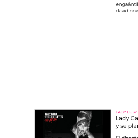
enga&ntil
david bo
LADY BUSY
Lady Ga
y se pla
El
direct