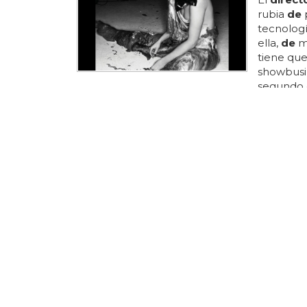
rubia
de
p
tecnologí
ella,
de
mu
tiene qu
showbusi
segundo c
también 
cine de
l
interesan
quedando
misma car
personal 
mayores...
DEPORTIST
Biopic d
mató a
El
direct
coescribir
de
darno