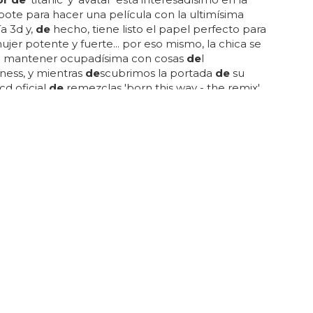
ote para hacer una película con la ultimísima
a 3d y,
de
hecho, tiene listo el papel perfecto para
jer potente y fuerte... por eso mismo, la chica se
e mantener ocupadísima con cosas
de
l
ness, y mientras
de
scubrimos la portada
de
su
d oficial
de
remezclas 'born this way - the remix',
nos enteramos
de
que está planteándose el salto al
a mano
de
l mismísimo james cameron... será
te ver el resultado, aunque nosotros nos seguimos
 con el biopic
de
amy winehouse, que tienen la
a... lady gaga no tiene vida privada, no tiene vida
y lo único que hace fuera
de
las cámaras son aguas
 ...
AS BISEXUALES
e Emile Griffith, el boxeador bisexual que
 un oponente homófobo
or de
películas como 'room' será el encargado
de
 y dirigir la película basada en este libro, tratando
s un punto
de
vista diferente a lo que estamos