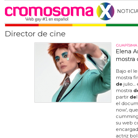
NOTICI
Director de cine
GUAPÍSIMA
Elena A
mostra 
Bajo el l
mostra fi
de
julio.
mostra
d
partir
de
el docum
now', que
cumming..
su web c
encarga
actriz bo