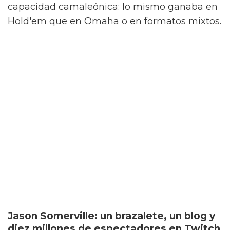
WSOP. Selbst siempre destacó por su
capacidad camaleónica: lo mismo ganaba en
Hold'em que en Omaha o en formatos mixtos.
Jason Somerville: un brazalete, un blog y