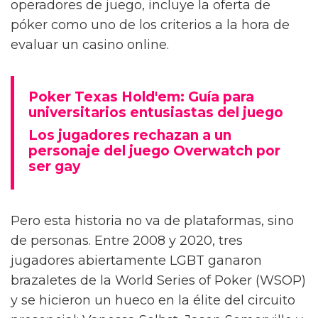
operadores de juego, incluye la oferta de
póker como uno de los criterios a la hora de
evaluar un casino online.
Poker Texas Hold'em: Guía para
universitarios entusiastas del juego
Los jugadores rechazan a un
personaje del juego Overwatch por
ser gay
Pero esta historia no va de plataformas, sino
de personas. Entre 2008 y 2020, tres
jugadores abiertamente LGBT ganaron
brazaletes de la World Series of Poker (WSOP)
y se hicieron un hueco en la élite del circuito