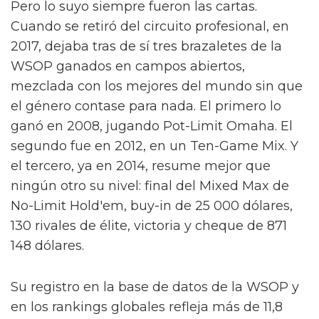
Pero lo suyo siempre fueron las cartas.
Cuando se retiró del circuito profesional, en
2017, dejaba tras de sí tres brazaletes de la
WSOP ganados en campos abiertos,
mezclada con los mejores del mundo sin que
el género contase para nada. El primero lo
ganó en 2008, jugando Pot-Limit Omaha. El
segundo fue en 2012, en un Ten-Game Mix. Y
el tercero, ya en 2014, resume mejor que
ningún otro su nivel: final del Mixed Max de
No-Limit Hold'em, buy-in de 25 000 dólares,
130 rivales de élite, victoria y cheque de 871
148 dólares.
Su registro en la base de datos de la WSOP y
en los rankings globales refleja más de 11,8