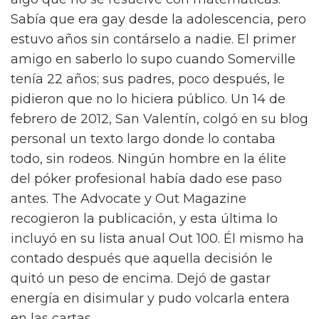
algo que no se resuelve con matemáticas.
Sabía que era gay desde la adolescencia, pero
estuvo años sin contárselo a nadie. El primer
amigo en saberlo lo supo cuando Somerville
tenía 22 años; sus padres, poco después, le
pidieron que no lo hiciera público. Un 14 de
febrero de 2012, San Valentín, colgó en su blog
personal un texto largo donde lo contaba
todo, sin rodeos. Ningún hombre en la élite
del póker profesional había dado ese paso
antes. The Advocate y Out Magazine
recogieron la publicación, y esta última lo
incluyó en su lista anual Out 100. Él mismo ha
contado después que aquella decisión le
quitó un peso de encima. Dejó de gastar
energía en disimular y pudo volcarla entera