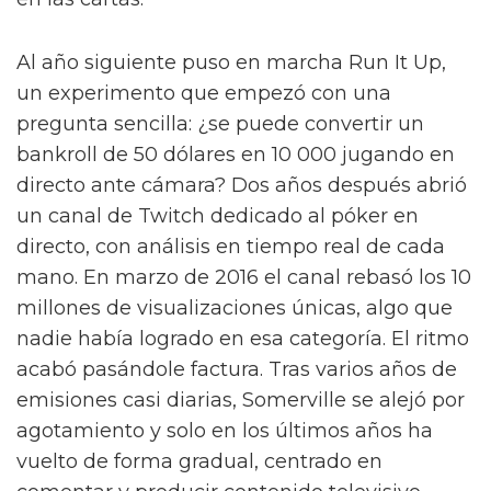
en las cartas.
Al año siguiente puso en marcha Run It Up,
un experimento que empezó con una
pregunta sencilla: ¿se puede convertir un
bankroll de 50 dólares en 10 000 jugando en
directo ante cámara? Dos años después abrió
un canal de Twitch dedicado al póker en
directo, con análisis en tiempo real de cada
mano. En marzo de 2016 el canal rebasó los 10
millones de visualizaciones únicas, algo que
nadie había logrado en esa categoría. El ritmo
acabó pasándole factura. Tras varios años de
emisiones casi diarias, Somerville se alejó por
agotamiento y solo en los últimos años ha
vuelto de forma gradual, centrado en