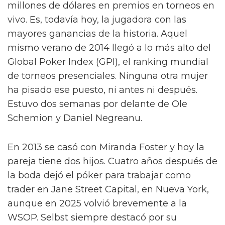
millones de dólares en premios en torneos en
vivo. Es, todavía hoy, la jugadora con las
mayores ganancias de la historia. Aquel
mismo verano de 2014 llegó a lo más alto del
Global Poker Index (GPI), el ranking mundial
de torneos presenciales. Ninguna otra mujer
ha pisado ese puesto, ni antes ni después.
Estuvo dos semanas por delante de Ole
Schemion y Daniel Negreanu.
En 2013 se casó con Miranda Foster y hoy la
pareja tiene dos hijos. Cuatro años después de
la boda dejó el póker para trabajar como
trader en Jane Street Capital, en Nueva York,
aunque en 2025 volvió brevemente a la