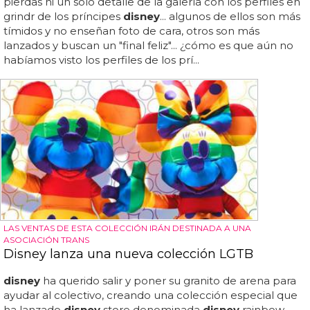
pierdas ni un solo detalle de la galería con los perfiles en
grindr de los príncipes
disney
... algunos de ellos son más
tímidos y no enseñan foto de cara, otros son más
lanzados y buscan un "final feliz"... ¿cómo es que aún no
habíamos visto los perfiles de los prí...
LAS VENTAS DE ESTA COLECCIÓN IRÁN DESTINADA A UNA
ASOCIACIÓN TRANS
Disney lanza una nueva colección LGTB
disney
ha querido salir y poner su granito de arena para
ayudar al colectivo, creando una colección especial que
ha lanzado
disney
store denominada
disney
rainbow,