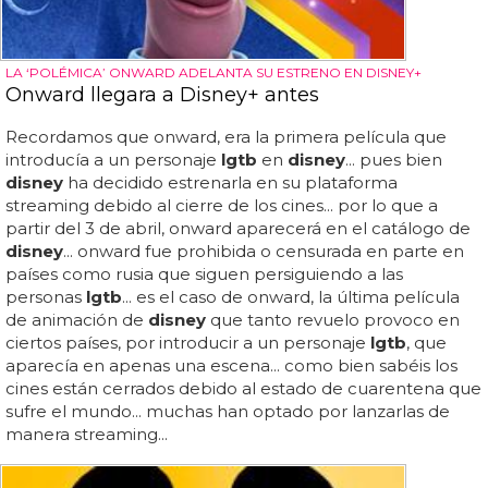
LA ‘POLÉMICA’ ONWARD ADELANTA SU ESTRENO EN DISNEY+
Onward llegara a Disney+ antes
Recordamos que onward, era la primera película que
introducía a un personaje
lgtb
en
disney
... pues bien
disney
ha decidido estrenarla en su plataforma
streaming debido al cierre de los cines... por lo que a
partir del 3 de abril, onward aparecerá en el catálogo de
disney
... onward fue prohibida o censurada en parte en
países como rusia que siguen persiguiendo a las
personas
lgtb
... es el caso de onward, la última película
de animación de
disney
que tanto revuelo provoco en
ciertos países, por introducir a un personaje
lgtb
, que
aparecía en apenas una escena... como bien sabéis los
cines están cerrados debido al estado de cuarentena que
sufre el mundo... muchas han optado por lanzarlas de
manera streaming...