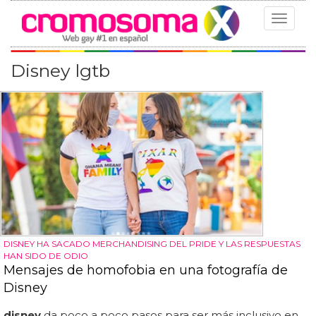
Toggle
navigat
Disney lgtb
DISNEY HA SACADO MERCHANDISING DEL PRIDE Y LAS RESPUESTAS
HAN SIDO DE ODIO
Mensajes de homofobia en una fotografía de
Disney
disney
da poco a poco pasos para ser más inclusivo en