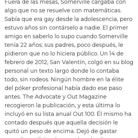
Fuera de las mesas, Somerville cargaba con
algo que no se resuelve con matemáticas.
Sabía que era gay desde la adolescencia, pero
estuvo años sin contárselo a nadie. El primer
amigo en saberlo lo supo cuando Somerville
tenía 22 años; sus padres, poco después, le
pidieron que no lo hiciera público. Un 14 de
febrero de 2012, San Valentín, colgó en su blog
personal un texto largo donde lo contaba
todo, sin rodeos. Ningún hombre en la élite
del póker profesional había dado ese paso
antes. The Advocate y Out Magazine
recogieron la publicación, y esta última lo
incluyó en su lista anual Out 100. Él mismo ha
contado después que aquella decisión le
quitó un peso de encima. Dejó de gastar