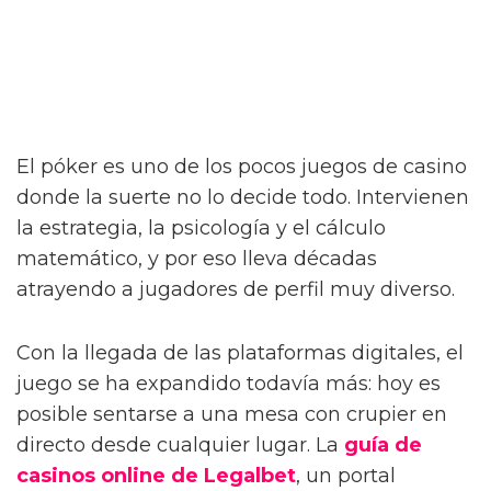
El póker es uno de los pocos juegos de casino
donde la suerte no lo decide todo. Intervienen
la estrategia, la psicología y el cálculo
matemático, y por eso lleva décadas
atrayendo a jugadores de perfil muy diverso.
Con la llegada de las plataformas digitales, el
juego se ha expandido todavía más: hoy es
posible sentarse a una mesa con crupier en
directo desde cualquier lugar. La
guía de
casinos online de Legalbet
, un portal