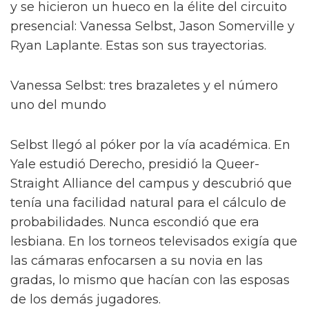
y se hicieron un hueco en la élite del circuito
presencial: Vanessa Selbst, Jason Somerville y
Ryan Laplante. Estas son sus trayectorias.
Vanessa Selbst: tres brazaletes y el número
uno del mundo
Selbst llegó al póker por la vía académica. En
Yale estudió Derecho, presidió la Queer-
Straight Alliance del campus y descubrió que
tenía una facilidad natural para el cálculo de
probabilidades. Nunca escondió que era
lesbiana. En los torneos televisados exigía que
las cámaras enfocarsen a su novia en las
gradas, lo mismo que hacían con las esposas
de los demás jugadores.