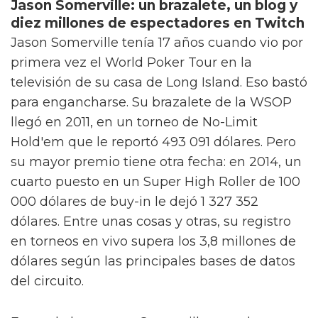
Jason Somerville: un brazalete, un blog y
diez millones de espectadores en Twitch
Jason Somerville tenía 17 años cuando vio por
primera vez el World Poker Tour en la
televisión de su casa de Long Island. Eso bastó
para engancharse. Su brazalete de la WSOP
llegó en 2011, en un torneo de No-Limit
Hold'em que le reportó 493 091 dólares. Pero
su mayor premio tiene otra fecha: en 2014, un
cuarto puesto en un Super High Roller de 100
000 dólares de buy-in le dejó 1 327 352
dólares. Entre unas cosas y otras, su registro
en torneos en vivo supera los 3,8 millones de
dólares según las principales bases de datos
del circuito.