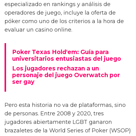
especializado en rankings y análisis de
operadores de juego, incluye la oferta de
póker como uno de los criterios a la hora de
evaluar un casino online.
Poker Texas Hold'em: Guía para
universitarios entusiastas del juego
Los jugadores rechazan a un
personaje del juego Overwatch por
ser gay
Pero esta historia no va de plataformas, sino
de personas. Entre 2008 y 2020, tres
jugadores abiertamente LGBT ganaron
brazaletes de la World Series of Poker (WSOP)