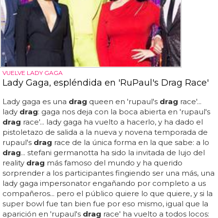
VUELVE LADY GAGA
Lady Gaga, espléndida en 'RuPaul's Drag Race'
Lady gaga es una
drag
queen en 'rupaul's
drag
race'...
lady
drag
: gaga nos deja con la boca abierta en 'rupaul's
drag
race'... lady gaga ha vuelto a hacerlo, y ha dado el
pistoletazo de salida a la nueva y novena temporada de
rupaul's
drag
race de la única forma en la que sabe: a lo
drag
... stefani germanotta ha sido la invitada de lujo del
reality
drag
más famoso del mundo y ha querido
sorprender a los participantes fingiendo ser una más, una
lady gaga impersonator engañando por completo a us
compañeros... pero el público quiere lo que quiere, y si la
super bowl fue tan bien fue por eso mismo, igual que la
aparición en 'rupaul's
drag
race' ha vuelto a todos locos: