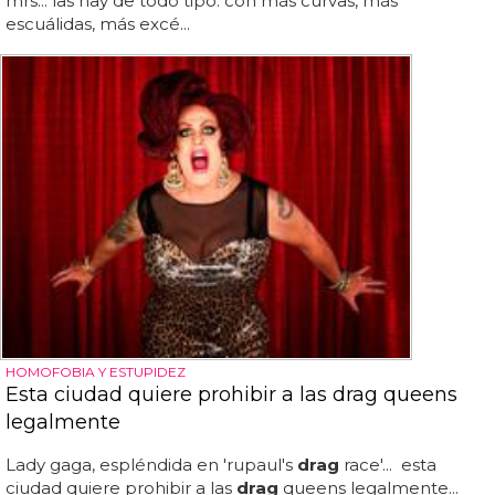
mrs... las hay de todo tipo: con más curvas, más
escuálidas, más excé...
HOMOFOBIA Y ESTUPIDEZ
Esta ciudad quiere prohibir a las drag queens
legalmente
Lady gaga, espléndida en 'rupaul's
drag
race'... esta
ciudad quiere prohibir a las
drag
queens legalmente...