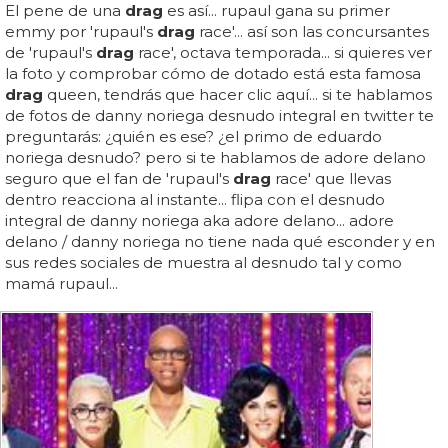
El pene de una
drag
es así... rupaul gana su primer
emmy por 'rupaul's
drag
race'... así son las concursantes
de 'rupaul's
drag
race', octava temporada... si quieres ver
la foto y comprobar cómo de dotado está esta famosa
drag
queen, tendrás que hacer clic aquí... si te hablamos
de fotos de danny noriega desnudo integral en twitter te
preguntarás: ¿quién es ese? ¿el primo de eduardo
noriega desnudo? pero si te hablamos de adore delano
seguro que el fan de 'rupaul's
drag
race' que llevas
dentro reacciona al instante... flipa con el desnudo
integral de danny noriega aka adore delano... adore
delano / danny noriega no tiene nada qué esconder y en
sus redes sociales de muestra al desnudo tal y como
mamá rupaul...