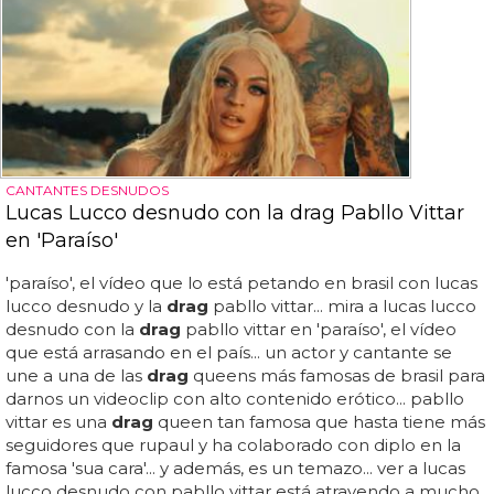
CANTANTES DESNUDOS
Lucas Lucco desnudo con la drag Pabllo Vittar
en 'Paraíso'
'paraíso', el vídeo que lo está petando en brasil con lucas
lucco desnudo y la
drag
pabllo vittar... mira a lucas lucco
desnudo con la
drag
pabllo vittar en 'paraíso', el vídeo
que está arrasando en el país... un actor y cantante se
une a una de las
drag
queens más famosas de brasil para
darnos un videoclip con alto contenido erótico... pabllo
vittar es una
drag
queen tan famosa que hasta tiene más
seguidores que rupaul y ha colaborado con diplo en la
famosa 'sua cara'... y además, es un temazo... ver a lucas
lucco desnudo con pabllo vittar está atrayendo a mucho