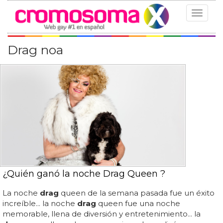
Toggle
navigat
Drag noa
¿Quién ganó la noche Drag Queen ?
La noche
drag
queen de la semana pasada fue un éxito
increíble... la noche
drag
queen fue una noche
memorable, llena de diversión y entretenimiento... la