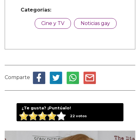
Categorías:
Cine y TV
Noticias gay
Comparte
¿Te gusta? ¡Puntúalo!
22
votos