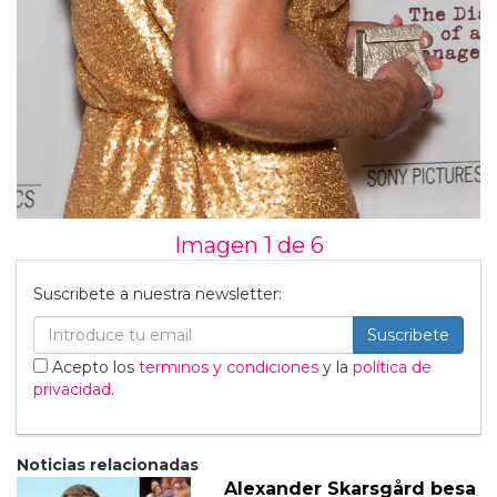
Imagen 1 de
6
Suscribete a nuestra newsletter:
Suscribete
Acepto los
terminos y condiciones
y la
política de
privacidad
.
Noticias relacionadas
Alexander Skarsgård besa