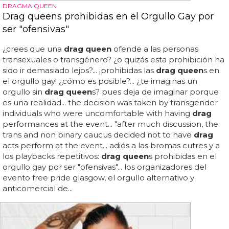
DRAGMA QUEEN
Drag queens prohibidas en el Orgullo Gay por
ser "ofensivas"
¿crees que una
drag queen
ofende a las personas
transexuales o transgénero? ¿o quizás esta prohibición ha
sido ir demasiado lejos?... ¡prohibidas las
drag queen
s en
el orgullo gay! ¿cómo es posible?... ¿te imaginas un
orgullo sin
drag queen
s? pues deja de imaginar porque
es una realidad... the decision was taken by transgender
individuals who were uncomfortable with having
drag
performances at the event... "after much discussion, the
trans and non binary caucus decided not to have
drag
acts perform at the event... adiós a las bromas cutres y a
los playbacks repetitivos:
drag queen
s prohibidas en el
orgullo gay por ser "ofensivas"... los organizadores del
evento free pride glasgow, el orgullo alternativo y
anticomercial de...