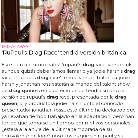
SASHAY AWAY!
'RuPaul's Drag Race' tendrá versión británica
Eso sí, en un futuro habrá 'rupaul's
drag
race' versión uk,
aunque quizás deberíamos llamarlo ya 'jodie harsh's
drag
race'... 'rupaul's
drag
race' tendrá versión británica: jodie
harsh y jonathan ross estarán al mando del talent show
de
drag queen
s en uk... reino unido tendrá su propia
versión de rupaul's
drag
race, presentada por la
drag
queen
, dj y productora jodie harsh junto al conocido
presentador jonathan ross... este último ha declarado que
ya llevaban tiempo trabajado en la adaptación, pero han
tenido que tomarse un tiempo por motivos personales...
¿estará a la altura de la última temporada de su
equivalente en logo? nosotros es que sin rupaul y su