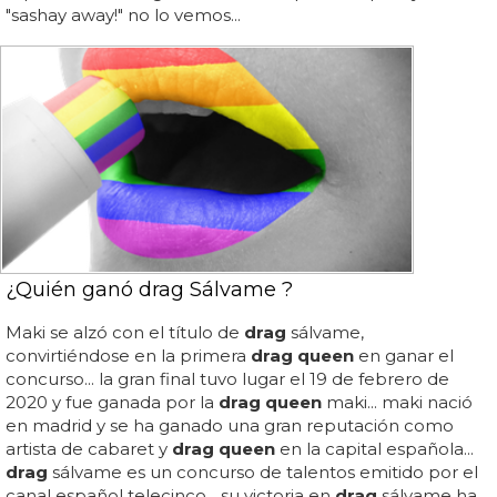
"sashay away!" no lo vemos...
¿Quién ganó drag Sálvame ?
Maki se alzó con el título de
drag
sálvame,
convirtiéndose en la primera
drag queen
en ganar el
concurso... la gran final tuvo lugar el 19 de febrero de
2020 y fue ganada por la
drag queen
maki... maki nació
en madrid y se ha ganado una gran reputación como
artista de cabaret y
drag queen
en la capital española...
drag
sálvame es un concurso de talentos emitido por el
canal español telecinco... su victoria en
drag
sálvame ha