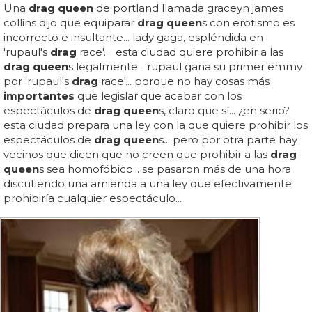
Una
drag queen
de portland llamada graceyn james
collins dijo que equiparar
drag queen
s con erotismo es
incorrecto e insultante... lady gaga, espléndida en
'rupaul's
drag
race'... esta ciudad quiere prohibir a las
drag queen
s legalmente... rupaul gana su primer emmy
por 'rupaul's
drag
race'... porque no hay cosas más
importantes
que legislar que acabar con los
espectáculos de
drag queen
s, claro que sí... ¿en serio?
esta ciudad prepara una ley con la que quiere prohibir los
espectáculos de
drag queen
s... pero por otra parte hay
vecinos que dicen que no creen que prohibir a las
drag
queen
s sea homofóbico... se pasaron más de una hora
discutiendo una amienda a una ley que efectivamente
prohibiría cualquier espectáculo...