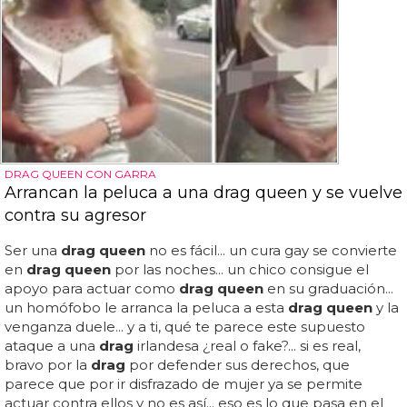
DRAG QUEEN CON GARRA
Arrancan la peluca a una drag queen y se vuelve
contra su agresor
Ser una
drag queen
no es fácil... un cura gay se convierte
en
drag queen
por las noches... un chico consigue el
apoyo para actuar como
drag queen
en su graduación...
un homófobo le arranca la peluca a esta
drag queen
y la
venganza duele... y a ti, qué te parece este supuesto
ataque a una
drag
irlandesa ¿real o fake?... si es real,
bravo por la
drag
por defender sus derechos, que
parece que por ir disfrazado de mujer ya se permite
actuar contra ellos y no es así... eso es lo que pasa en el