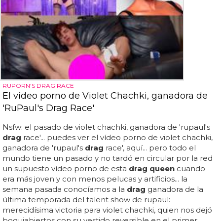
RUPORN'S DRAG RACE
El vídeo porno de Violet Chachki, ganadora de
'RuPaul's Drag Race'
Nsfw: el pasado de violet chachki, ganadora de 'rupaul's
drag
race'... puedes ver el vídeo porno de violet chachki,
ganadora de 'rupaul's
drag
race', aquí... pero todo el
mundo tiene un pasado y no tardó en circular por la red
un supuesto vídeo porno de esta
drag queen
cuando
era más joven y con menos pelucas y artificios... la
semana pasada conocíamos a la
drag
ganadora de la
última temporada del talent show de rupaul:
merecidísima victoria para violet chachki, quien nos dejó
boquiabiertos con su vestido reversible en el primer