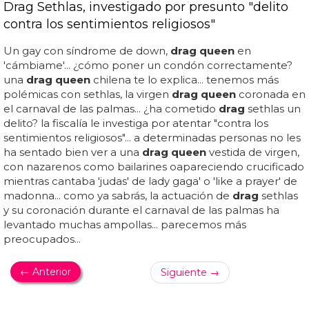
Drag Sethlas, investigado por presunto "delito
contra los sentimientos religiosos"
Un gay con síndrome de down,
drag queen
en
'cámbiame'... ¿cómo poner un condón correctamente?
una
drag queen
chilena te lo explica... tenemos más
polémicas con sethlas, la virgen
drag queen
coronada en
el carnaval de las palmas... ¿ha cometido
drag
sethlas un
delito? la fiscalía le investiga por atentar "contra los
sentimientos religiosos"... a determinadas personas no les
ha sentado bien ver a una
drag queen
vestida de virgen,
con nazarenos como bailarines oapareciendo crucificado
mientras cantaba 'judas' de lady gaga' o 'like a prayer' de
madonna... como ya sabrás, la actuación de
drag
sethlas
y su coronación durante el carnaval de las palmas ha
levantado muchas ampollas... parecemos más
preocupados...
← Anterior
Siguiente →