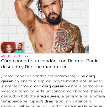
¡PÓNTELO SIEMPRE!
Cómo ponerte un condón, con Boomer Banks
desnudo y Bob the drag queen
¿cómo poner un condón correctamente? una
drag
queen
chilena te lo explica... hoy te mostramos un vídeo
similar al primero, con
drag queen
y estrella porno, en el
vídeo de cómo ponerte un condón, con boomer banks
desnudo y bob the
drag queen
, la ganadora de la octava
temporada de 'rupaul's
drag
race'... sin plátanos ni
censura: ¿sabes poner un condón? esta
drag
te enseña