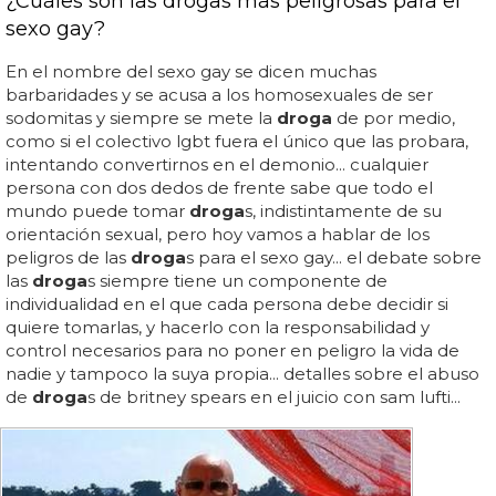
¿Cuáles son las drogas más peligrosas para el
sexo gay?
En el nombre del sexo gay se dicen muchas
barbaridades y se acusa a los homosexuales de ser
sodomitas y siempre se mete la
droga
de por medio,
como si el colectivo lgbt fuera el único que las probara,
intentando convertirnos en el demonio... cualquier
persona con dos dedos de frente sabe que todo el
mundo puede tomar
droga
s, indistintamente de su
orientación sexual, pero hoy vamos a hablar de los
peligros de las
droga
s para el sexo gay... el debate sobre
las
droga
s siempre tiene un componente de
individualidad en el que cada persona debe decidir si
quiere tomarlas, y hacerlo con la responsabilidad y
control necesarios para no poner en peligro la vida de
nadie y tampoco la suya propia... detalles sobre el abuso
de
droga
s de britney spears en el juicio con sam lufti...