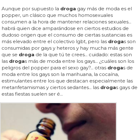
Aunque por supuesto la
droga
gay más de moda es el
popper, un clásico que muchos homosexuales
consumen a la hora de mantener relaciones sexuales...
habrá quien dice amparándose en ciertos estudios de
dudoso origen que el consumo de ciertas sustancias es
más elevado entre el colectivo lgbt, pero las
droga
s son
consumidas por gays y heteros y hay mucha más gente
que se
droga
de la que tú te crees... cuidado: estas son
las
droga
s más de moda entre los gays... ¿cuáles son los
peligros del popper para el sexo gay?... otras
droga
s de
moda entre los gays son la marihuana, la cocaína,
estimulantes entre los que destacan especialmente las
metanfetamismas y ciertos sedantes... las
droga
s gays de
estas fiestas suelen ser é...