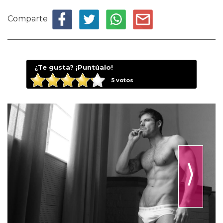
Comparte
¿Te gusta? ¡Puntúalo!
5
votos
⟩