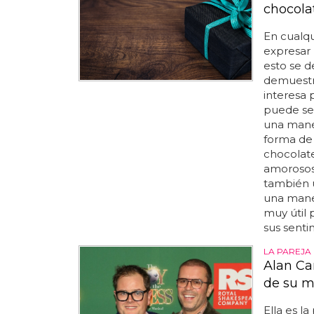
chocola
En cualqu
expresar 
esto se d
demuestr
interesa 
puede ser
una maner
forma de 
chocolate
amorosos,
también u
una maner
muy útil 
sus senti
LA PAREJA
Alan Ca
de su m
Ella es 