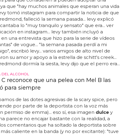
 ya que "hay muchos animales que esperan una vida
 levy tomó instagram para compartir la noticia de que
 redmond, falleció la semana pasada... levy explicó
cantaba lo "muy tranquilo y sensato" que era... ver
icación en instagram... levy también incluyó a
n una entrevista que hizo para la serie de vídeos
ntas" de vogue... "la semana pasada perdí a mi
o", escribió levy... varios amigos de alto nivel de
ron su amor y apoyo a la estrella de schitt's creek...
redmond dormía la siesta, levy dijo que el perro era...
 DEL ALCOHOL
 C reconoce que una pelea con Mel B las
ió para siempre
mos de las dotes agresivas de la scary spice, pero
ende por parte de la deportista con la voz más
n permiso de emma)... eso sí, esa imagen
dulce
y
 parece no encajar bastante con la realidad, a
los comentarios que ha soltado la deportista sobre
más caliente en la banda (y no por excitante): "tuve