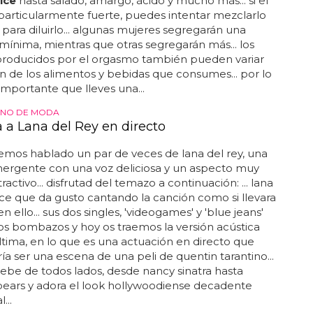
lce
hasta salado, amargo, ácido y mucho más... si el
particularmente fuerte, puedes intentar mezclarlo
para diluirlo... algunas mujeres segregarán una
mínima, mientras que otras segregarán más... los
producidos por el orgasmo también pueden variar
n de los alimentos y bebidas que consumes... por lo
 importante que lleves una...
ENO DE MODA
 a Lana del Rey en directo
mos hablado un par de veces de lana del rey, una
mergente con una voz deliciosa y un aspecto muy
ractivo... disfrutad del temazo a continuación: ... lana
uce que da gusto cantando la canción como si llevara
 ello... sus dos singles, 'videogames' y 'blue jeans'
s bombazos y hoy os traemos la versión acústica
ltima, en lo que es una actuación en directo que
ía ser una escena de una peli de quentin tarantino...
bebe de todos lados, desde nancy sinatra hasta
pears y adora el look hollywoodiense decadente
...