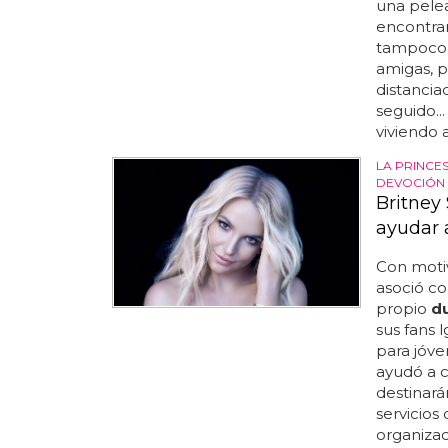
una pele
encontrar
tampoco 
amigas, p
distancia
seguido..
viviendo a
LA PRINCE
DEVOCIÓN
Britney
ayudar 
Con motiv
asoció co
propio
d
sus fans 
para jóve
ayudó a c
destinará
servicios
organizac