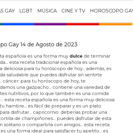
AS GAY
LGBT
MÚSICA
CINE Y TV
HOROSCOPO GA
po Gay 14 de Agosto de 2023
eta española es una forma muy
dulce
de terminar
a... esta receta tradicional española es una
va deliciosa para tu horóscopo de hoy... además, es
a saludable que puedes disfrutar sin sentirte
.. cáncer: para tu horóscopo de hoy, te
amos una gazpacho... contiene una variedad de
tes nutritivos, por lo que también es una comida
... esta receta española es una forma muy deliciosa
 tu hambre... es fácil de preparar y es un plato
 para disfrutar... capricornio: deberías probar una
 tortilla de champiñones... puedes disfrutar de esta
 solitario o compartirla con amigos... esta receta
es una forma ideal para satisfacer tu apetito... es