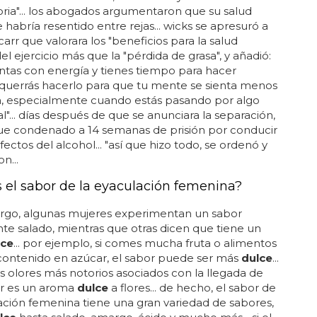
toria"... los abogados argumentaron que su salud
 habría resentido entre rejas... wicks se apresuró a
carr que valorara los "beneficios para la salud
el ejercicio más que la "pérdida de grasa", y añadió:
vantas con energía y tienes tiempo para hacer
, querrás hacerlo para que tu mente se sienta menos
a, especialmente cuando estás pasando por algo
"... días después de que se anunciara la separación,
ue condenado a 14 semanas de prisión por conducir
fectos del alcohol... "así que hizo todo, se ordenó y
n...
s el sabor de la eyaculación femenina?
rgo, algunas mujeres experimentan un sabor
te salado, mientras que otras dicen que tiene un
lce
... por ejemplo, si comes mucha fruta o alimentos
contenido en azúcar, el sabor puede ser más
dulce
...
s olores más notorios asociados con la llegada de
r es un aroma
dulce
a flores... de hecho, el sabor de
ación femenina tiene una gran variedad de sabores,