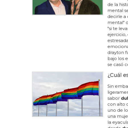
de la his
mental se
decirle a 
mental" d
"si te le
ejercicio
estresad
emocional
drayton f
bajo los e
se casó co
¿Cuál e
Sin emba
ligeramen
sabor
du
con alto 
uno de lo
una muje
la eyacul