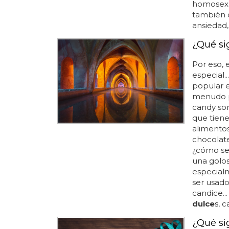
homosexua
también 
ansiedad,
¿Qué si
Por eso, 
especial.
popular e
menudo p
candy son
que tien
alimento
chocolate
¿cómo se 
una golos
especialm
ser usad
candice..
dulce
s, 
¿Qué si