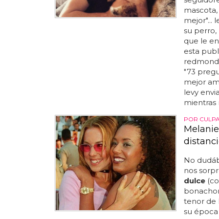
mascota,
mejor"...
su perro,
que le en
esta publ
redmond e
"73 pregu
mejor amig
levy envia
mientras 
POR CULPA
Melanie
distanc
No dudába
nos sorpr
dulce
(co
bonachona
tenor de 
su época 