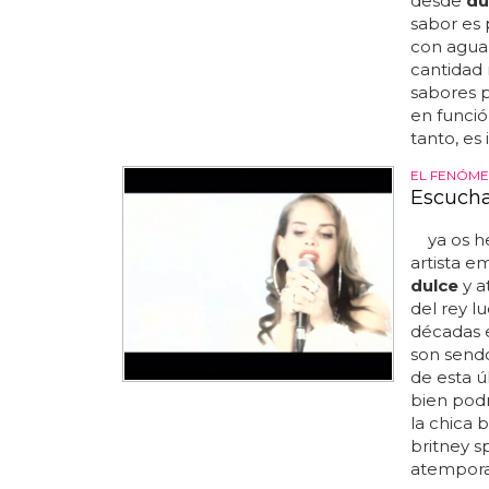
desde
du
sabor es 
con agua 
cantidad 
sabores 
en funció
tanto, es
EL FENÓM
Escucha
ya os he
artista e
dulce
y at
del rey l
décadas en
son sendo
de esta ú
bien podr
la chica 
britney s
atemporal