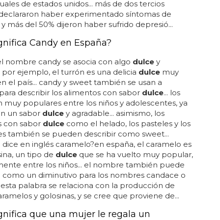
les de estados unidos... más de dos tercios
declararon haber experimentado síntomas de
 y más del 50% dijeron haber sufrido depresió...
gnifica Candy en España?
el nombre candy se asocia con algo
dulce
y
.. por ejemplo, el turrón es una delicia
dulce
muy
n el país... candy y sweet también se usan a
ara describir los alimentos con sabor
dulce
... los
 muy populares entre los niños y adolescentes, ya
en un sabor
dulce
y agradable... asimismo, los
s con sabor
dulce
como el helado, los pasteles y los
s también se pueden describir como sweet...
dice en inglés caramelo?en españa, el caramelo es
ina, un tipo de
dulce
que se ha vuelto muy popular,
ente entre los niños... el nombre también puede
o como un diminutivo para los nombres candace o
. esta palabra se relaciona con la producción de
caramelos y golosinas, y se cree que proviene de...
gnifica que una mujer le regala un