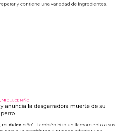
preparar y contiene una variedad de ingredientes...
, MI DULCE NIÑO'
y anuncia la desgarradora muerte de su
 perro
, mi
dulce
niño"... también hizo un llamamiento a sus
es para que consideren si pueden adoptar una