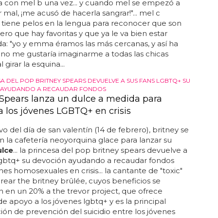
a con mel b una vez... y cuando mel se empezó a
 mal, ¡me acusó de hacerla sangrar!"... mel c
tiene pelos en la lengua para reconocer que son
ero que hay favoritas y que ya le va bien estar
da: "yo y emma éramos las más cercanas, y así ha
. no me gustaría imaginarme a todas las chicas
l girar la esquina...
SA DEL POP BRITNEY SPEARS DEVUELVE A SUS FANS LGBTQ+ SU
 AYUDANDO A RECAUDAR FONDOS
 Spears lanza un dulce a medida para
a los jóvenes LGBTQ+ en crisis
o del día de san valentín (14 de febrero), britney se
n la cafetería neoyorquina glace para lanzar su
ulce
... la princesa del pop britney spears devuelve a
lgbtq+ su devoción ayudando a recaudar fondos
nes homosexuales en crisis... la cantante de "toxic"
rear the britney brûlée, cuyos beneficios se
n en un 20% a the trevor project, que ofrece
 de apoyo a los jóvenes lgbtq+ y es la principal
ión de prevención del suicidio entre los jóvenes