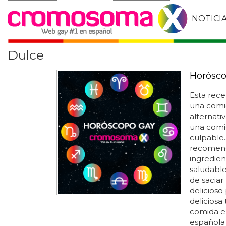
NOTICI
Dulce
Horósco
Esta rec
una comid
alternati
una comid
culpable.
recomend
ingredien
saludable
de saciar
delicioso
deliciosa
comida en
española 