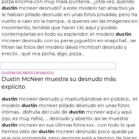
El modelo
dustin
mcneer pillado desnudo en unas fotos
íntimas... el modelo
dustin
mcneer desnudo con su pene
juguetón en snapchat... así se toca y así se la toca
dustin
mcneer desnudo... ¡¿pero cuánto mide el enorme p*llón
de
dustin
mcneer? su última filtración te (la) dejará de
piedra... y seguro que no será la última tras quedarnos
boquiabiertos con el enorme pene erecto del modelo
dustin
mcneer desnudo masturbándose... para ver las
últimas fotos y gifs con el enorme pene erecto del
modelo
dustin
mcneer desnudo masturbándose tendrás
que hacer clic aquí... se nota que le encanta provocar a
sus seguidores y fans, pero lo de esta vez ha sido
demasiado...