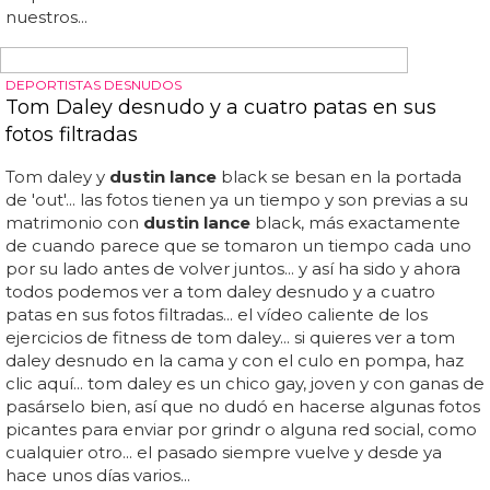
PADRES GAYS
Tom Daley y Dustin Lance Black llevan a su hijo
Robbie a nadar por primera vez
Tom daley y
dustin lance
black tuvieron su primer hijo en
junio del año pasado... tom daley y su esposo
dustin
lance
black han llevado a su hijo robbie a su primer
baño... tom daley con su hijo robbie (
dustin lance
black
twitter)... la primera vez que tom daley lleva a su hijo a
nadar... "¡la primera vez que robbie está en el agua con
papá!" black dijo... el deportista y su marido guionista
dieron la bienvenida a robbie, su primer hijo, al mundo el
pasado mes de junio... en otra foto publicada por black
en twitter, se puede ver al saltador olímpico tom daley
de pie al lado de la piscina sosteniendo a robbie antes de
que se metiera al agua... #"lleva a tu hijo al día de trabajo"...
la queremos mucho... "ciertamente tenemos eso con los
nuestros...