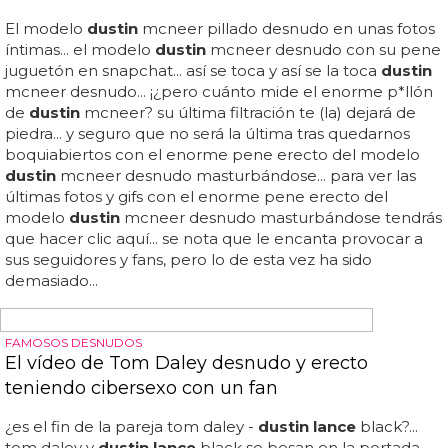
con el pene erecto
Tom daley y
dustin lance
black se besan en la portada
de 'out'... no sabemos si estas fotos serán de ese parón
que tuvo en su relación con
dustin lance
black y durante
el cual parece que tom estaba muy cachondo y ligando
por aplicaciones como grindr... a principios de este año ya
vimos a tom daley desnudo y a cuatro patas en sus fotos
filtradas, pero todavía quedaban más por llegar a la red...
qué peligro tienen los selfies, ¿eh? mira las nuevas fotos
filtradas de tom daley desnudo con el pene erecto... el
vídeo caliente de los ejercicios de fitness de tom daley...
pero ahí queda esto... escándalo: más fotos filtradas de
tom daley desnudo, incluyendo un selfie con el pene
erecto...