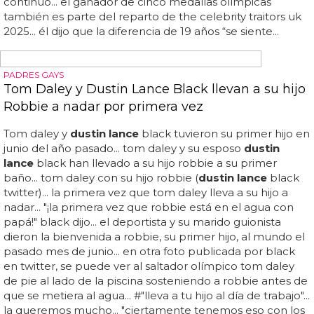
sobre la diferencia de edad de 19 años entre él y su
esposo guionista,
dustin lance
black... explicó: “parte de
esto fue el hecho de que
lance
se mudó al reino unido
para que yo pudiera hacer mi buceo durante el mayor
tiempo posible... en una entrevista con us weekly para
marcar el lanzamiento del nuevo documental de daley
titulado tom daley: 1... “es gracioso porque las personas
que nos conocen saben que soy la persona más madura
que, en cierto modo, lleva las riendas en la casa”,
continuó... el ganador de cinco medallas olímpicas
también es parte del reparto de the celebrity traitors uk
2025... él dijo que la diferencia de 19 años “se siente...