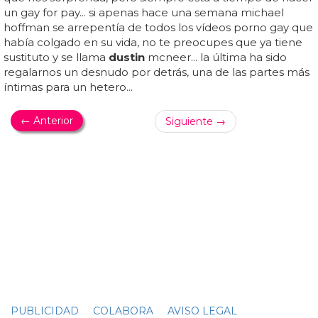
FAMOSOS DESNUDOS
El vídeo de Tom Daley desnudo y erecto
teniendo cibersexo con un fan
¿es el fin de la pareja tom daley -
dustin lance
black?...
tom daley y
dustin lance
black se besan en la portada
de 'out'... ¿y qué opina
dustin lance
black de todo este
drama que se ha montado con el vídeo de tom daley
desnudo y empalmadísimo? esto: "tom y yo hablamos de
todo lo que pasó... el saltador enviaba vídeos muy
explícitos por snapchat a otro hombre que no era su
novio, pero esto sucedió cuando
dustin
y tom se dieron
un descanso de su relación... fueron 7 meses que se
tomaron de descanso, a lo ross y rachel, pero ahora
vuelven a estar juntos y más enamorados que nunca...
había estado de un lado para otro antes de eso también