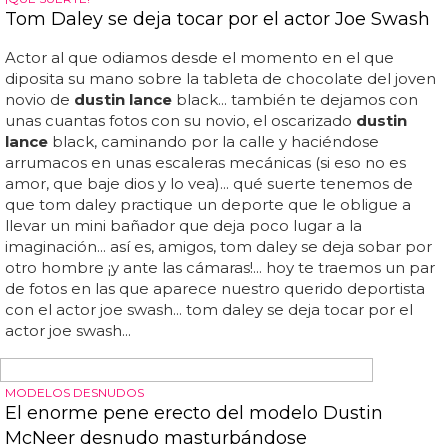
todos podemos ver a tom daley desnudo y a cuatro
patas en sus fotos filtradas... el vídeo caliente de los
ejercicios de fitness de tom daley... si quieres ver a tom
daley desnudo en la cama y con el culo en pompa, haz
clic aquí... tom daley es un chico gay, joven y con ganas de
pasárselo bien, así que no dudó en hacerse algunas fotos
picantes para enviar por grindr o alguna red social, como
cualquier otro... el pasado siempre vuelve y desde ya
hace unos días varios...
FAMOSOS DESNUDOS
Nuevas fotos filtradas de Tom Daley desnudo