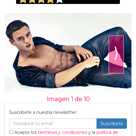
⟩
Imagen 1 de
10
Suscribete a nuestra newsletter:
Suscribete
Acepto los
terminos y condiciones
y la
política de