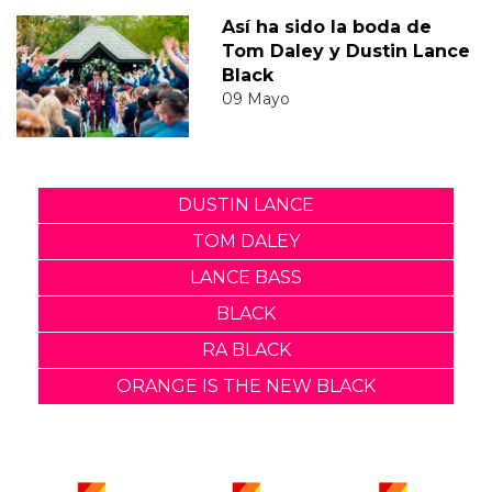
Así ha sido la boda de
Tom Daley y Dustin Lance
Black
09 Mayo
DUSTIN LANCE
TOM DALEY
LANCE BASS
BLACK
RA BLACK
ORANGE IS THE NEW BLACK