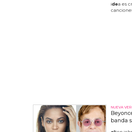
i
de
a es c
cancione
NUEVA VERS
Beyoncé
banda s
el
ton joh