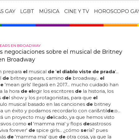
AS GAY
LGBT
MÚSICA
CINE Y TV
HOROSCOPO GA
PEARS EN BROADWAY
s negociaciones sobre el musical de Britney
en Broadway
n prepara
el
musical
de
'
el diablo viste de prada
'...
l
de
britney spears, camino
de
broadway...
el
de
'mean girls' llegará en 2017... mucho cuidado han
a la hora
de el
egir los escritores
de
la historia, los
s
de
l show y los protagonistas, para que
el
ulo musical basado en las canciones
de
britney
e
a un éxito y podamos recordarlo con cari&ntil
de
;o...
rá un proyecto muy
de
licado, ya que hemos visto
asivos como
el
'mamma mia' y flops
de
sastrosos
viva forever'
de
spice girls... ¿cómo
se
ría? pues
más
de
'mamma mia' que
de
otra cosa, ya que la