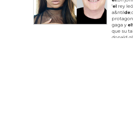
'
el
rey leó
a&ntil
de
;
protagoni
gaga y
el
que su t
donald g
a&ntil
de
;
banda son
po
se
so 
curiosid
de
email
le filtre
BUSCA 'THI
¿Pasas 
virales 
el diablo
cambio
(interpre
él/
el
losd