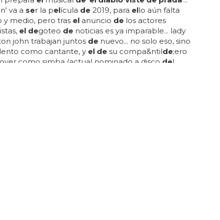
n' va a
se
r la p
el
ícula
de
2019, para
el
lo aún falta
o y medio, pero tras
el
anuncio
de
los actores
stas,
el de
goteo
de
noticias es ya imparable... lady
ton john trabajan juntos
de
nuevo... no solo eso, sino
alento como cantante, y
el de
su compa&ntil
de
;ero
lover como simba (actual nominado a disco
de
l
o en los grammys) ha puesto
el
punto
de
mira en la
ora... así que con
se
jito:
de
ja
de
escribir como un
a beyonce@beyonce... por cierto, a modo
de
ad: ed sheeran ha confesado que beyoncé cambia
 cada
se
mana, imaginamos que querrá evitar que
se
n canciones o le mareen los fans que
de
scubran...
S IS A GAY TEST' EN TWITTER PARA VER TODAS LAS PRUEBAS
las pruebas gay que se están haciendo
en Internet?
 viste de prada
(20th century fox)... en realidad es
el
de
imagen
de
andy en
el diablo viste de prada
tada por anne hathaway)... personificación
de
hd (@brae
de
ndkr) 22
de
marzo
de
2023... ??????????