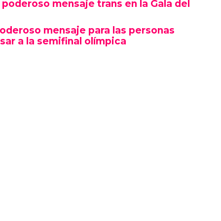
poderoso mensaje trans en la Gala del
poderoso mensaje para las personas
sar a la semifinal olímpica
mbró por su estética y puesta en escena, sino
erte gesto político en un contexto cultural
ocas, si no la primera, afirmaciones LGBTQ+
oche.
izó en el marco de una ceremonia en la que
ista, llevándose el premio a Artista del Año,
 como Rosé de BLACKPINK también hicieron
ño.