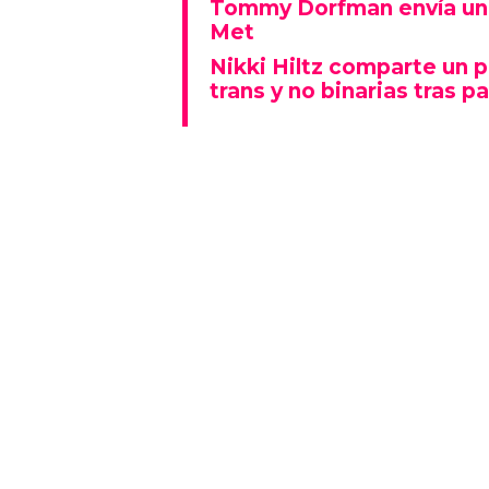
Tommy Dorfman envía un 
Met
Nikki Hiltz comparte un 
trans y no binarias tras pa
Este espectáculo no solo deslu
que también representó un fu
polarizado: fue una de las p
visiblemente explícitas de la n
Además, la actuación se real
Lady Gaga fue la gran protagon
mientras que otros artistas
historia al ganar Canción del A