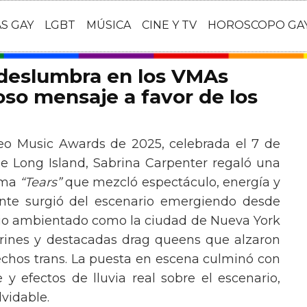
AS GAY
LGBT
MÚSICA
CINE Y TV
HOROSCOPO GA
 deslumbra en los VMAs
so mensaje a favor de los
eo Music Awards de 2025, celebrada el 7 de
e Long Island, Sabrina Carpenter regaló una
ema
“Tears”
que mezcló espectáculo, energía y
tante surgió del escenario emergiendo desde
ario ambientado como la ciudad de Nueva York
rines y destacadas drag queens que alzaron
echos trans. La puesta en escena culminó con
y efectos de lluvia real sobre el escenario,
vidable.