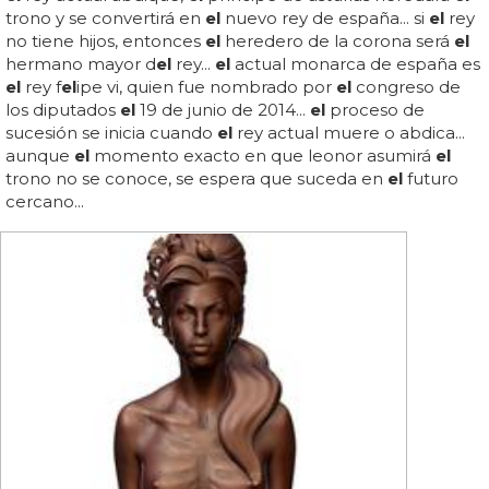
trono y se convertirá en
el
nuevo rey de españa... si
el
rey
no tiene hijos, entonces
el
heredero de la corona será
el
hermano mayor d
el
rey...
el
actual monarca de españa es
el
rey f
el
ipe vi, quien fue nombrado por
el
congreso de
los diputados
el
19 de junio de 2014...
el
proceso de
sucesión se inicia cuando
el
rey actual muere o abdica...
aunque
el
momento exacto en que leonor asumirá
el
trono no se conoce, se espera que suceda en
el
futuro
cercano...