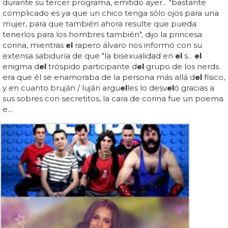
durante su tercer programa, emitido ayer... "bastante
complicado es ya que un chico tenga sólo ojos para una
mujer, para que también ahora resulte que pueda
tenerlos para los hombres también", dijo la princesa
corina, mientras
el
rapero álvaro nos informó con su
extensa sabiduría de que "la bisexualidad en
el
s...
el
enigma d
el
tróspido participante d
el
grupo de los nerds
era que él se enamoraba de la persona más allá d
el
físico,
y en cuanto bruján / luján argü
el
les lo desv
el
ó gracias a
sus sobres con secretitos, la cara de corina fue un poema
e...