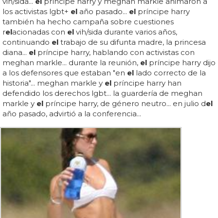
vih/sida...
el
príncipe harry y meghan markle animaron a
los activistas lgbt+
el
año pasado...
el
príncipe harry
también ha hecho campaña sobre cuestiones
r
el
acionadas con
el
vih/sida durante varios años,
continuando
el
trabajo de su difunta madre, la princesa
diana...
el
príncipe harry, hablando con activistas con
meghan markle... durante la reunión,
el
príncipe harry dijo
a los defensores que estaban "en
el
lado correcto de la
historia"... meghan markle y
el
príncipe harry han
defendido los derechos lgbt... la guardería de meghan
markle y
el
príncipe harry, de género neutro... en julio d
el
año pasado, advirtió a la conferencia...