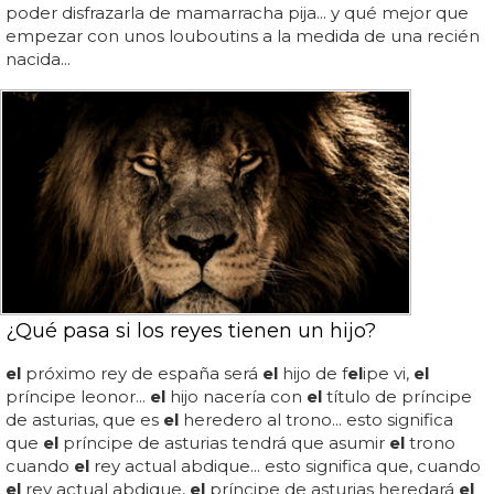
poder disfrazarla de mamarracha pija... y qué mejor que
empezar con unos louboutins a la medida de una recién
nacida...
¿Qué pasa si los reyes tienen un hijo?
el
próximo rey de españa será
el
hijo de f
el
ipe vi,
el
príncipe leonor...
el
hijo nacería con
el
título de príncipe
de asturias, que es
el
heredero al trono... esto significa
que
el
príncipe de asturias tendrá que asumir
el
trono
cuando
el
rey actual abdique... esto significa que, cuando
el
rey actual abdique,
el
príncipe de asturias heredará
el