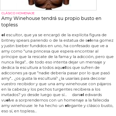
CLÁSICO HOMENAJE
Amy Winehouse tendrá su propio busto en
topless
el
escultor, que ya se encargó de la explícita figura de
britney spears pariendo o de la estatua de s
el
ena gomez
y justin bieber fundidos en uno, ha confesado que ve a
amy como "una princesa que espera encontrar al
príncipe que la rescate de la fama y la adicción, pero que
nunca llega"... de todo eso intenta dejar un mensaje y
dedica la escultura a todos aqu
el
los que sufren de
adicciones ya que "nadie debería pasar por lo que pasó
amy"... ¿os gusta la escultura? ¿la usaríais para decorar
vuestro recibidor y que una amy winehouse con pájaros
en la cabeza y los pechos turgentes recibiera a los
invitados? yo desde luego que sí... dani
el
edwards
vu
el
ve a sorprendernos con un homenaje a la fallecida
amy winehouse: le ha hecho un
el
egante y clásico busto,
eso sí, en topless...