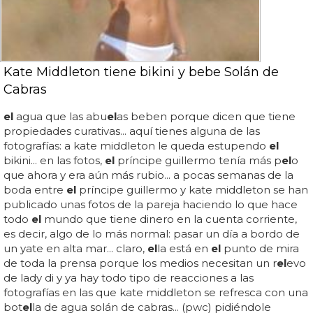
Kate Middleton tiene bikini y bebe Solán de
Cabras
el
agua que las abu
el
as beben porque dicen que tiene
propiedades curativas... aquí tienes alguna de las
fotografías: a kate middleton le queda estupendo
el
bikini... en las fotos,
el
príncipe guillermo tenía más p
el
o
que ahora y era aún más rubio... a pocas semanas de la
boda entre
el
príncipe guillermo y kate middleton se han
publicado unas fotos de la pareja haciendo lo que hace
todo
el
mundo que tiene dinero en la cuenta corriente,
es decir, algo de lo más normal: pasar un día a bordo de
un yate en alta mar... claro,
el
la está en
el
punto de mira
de toda la prensa porque los medios necesitan un r
el
evo
de lady di y ya hay todo tipo de reacciones a las
fotografías en las que kate middleton se refresca con una
bot
el
la de agua solán de cabras... (pwc) pidiéndole