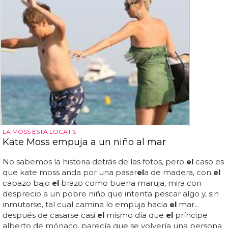
LA MOSS ESTÁ LOCATIS
Kate Moss empuja a un niño al mar
No sabemos la historia detrás de las fotos, pero
el
caso es
que kate moss anda por una pasar
el
a de madera, con
el
capazo bajo
el
brazo como buena maruja, mira con
desprecio a un pobre niño que intenta pescar algo y, sin
inmutarse, tal cual camina lo empuja hacia
el
mar...
después de casarse casi
el
mismo día que
el
príncipe
alberto de mónaco, parecía que se volvería una persona