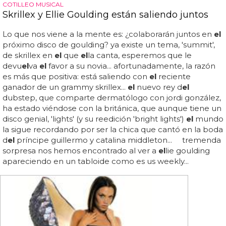
COTILLEO MUSICAL
Skrillex y Ellie Goulding están saliendo juntos
Lo que nos viene a la mente es: ¿colaborarán juntos en
el
próximo disco de goulding? ya existe un tema, 'summit',
de skrillex en
el
que
el
la canta, esperemos que le
devu
el
va
el
favor a su novia... afortunadamente, la razón
es más que positiva: está saliendo con
el
reciente
ganador de un grammy skrillex...
el
nuevo rey d
el
dubstep, que comparte dermatólogo con jordi gonzález,
ha estado viéndose con la británica, que aunque tiene un
disco genial, 'lights' (y su reedición 'bright lights')
el
mundo
la sigue recordando por ser la chica que cantó en la boda
d
el
príncipe guillermo y catalina middleton... tremenda
sorpresa nos hemos encontrado al ver a
el
lie goulding
apareciendo en un tabloide como es us weekly...