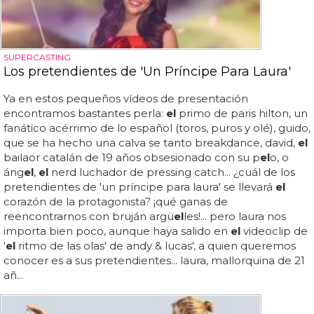
SUPERCASTING
Los pretendientes de 'Un Príncipe Para Laura'
Ya en estos pequeños vídeos de presentación
encontramos bastantes perla:
el
primo de paris hilton, un
fanático acérrimo de lo español (toros, puros y olé), guido,
que se ha hecho una calva se tanto breakdance, david,
el
bailaor catalán de 19 años obsesionado con su p
el
o, o
áng
el
,
el
nerd luchador de pressing catch... ¿cuál de los
pretendientes de 'un príncipe para laura' se llevará
el
corazón de la protagonista? ¡qué ganas de
reencontrarnos con bruján argü
el
les!... pero laura nos
importa bien poco, aunque haya salido en
el
videoclip de
'
el
ritmo de las olas' de andy & lucas', a quien queremos
conocer es a sus pretendientes... laura, mallorquina de 21
añ...