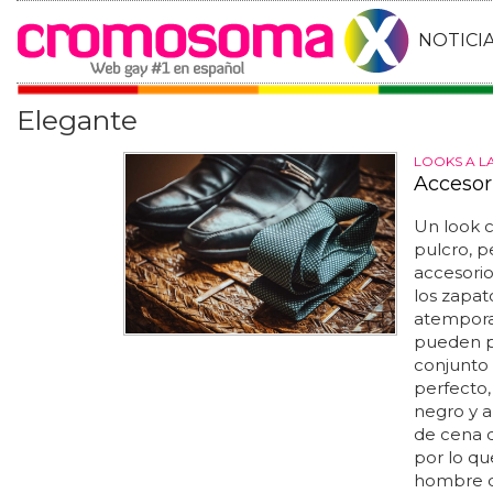
NOTICI
Elegante
LOOKS A L
Accesor
Un look 
pulcro, 
accesorio
los zapat
atemporal
pueden pa
conjunto
perfecto,
negro y a
de cena
por lo qu
hombre q