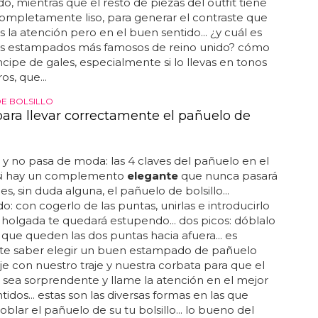
, mientras que el resto de piezas del outfit tiene
ompletamente liso, para generar el contraste que
 la atención pero en el buen sentido... ¿y cuál es
os estampados más famosos de reino unido? cómo
íncipe de gales, especialmente si lo llevas en tonos
ros, que...
E BOLSILLO
para llevar correctamente el pañuelo de
y no pasa de moda: las 4 claves del pañuelo en el
.. si hay un complemento
elegante
que nunca pasará
s, sin duda alguna, el pañuelo de bolsillo...
o: con cogerlo de las puntas, unirlas e introducirlo
holgada te quedará estupendo... dos picos: dóblalo
que queden las dos puntas hacia afuera... es
te saber elegir un buen estampado de pañuelo
e con nuestro traje y nuestra corbata para que el
 sea sorprendente y llame la atención en el mejor
tidos... estas son las diversas formas en las que
blar el pañuelo de su tu bolsillo... lo bueno del