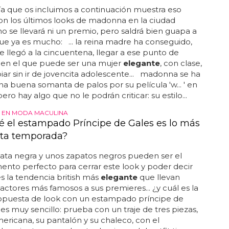
ría que os incluimos a continuación muestra eso
n los últimos looks de madonna en la ciudad
. no se llevará ni un premio, pero saldrá bien guapa a
 que ya es mucho: ... la reina madre ha conseguido,
 llegó a la cincuentena, llegar a ese punto de
en el que puede ser una mujer
elegante
, con clase,
biar sin ir de jovencita adolescente... madonna se ha
na buena somanta de palos por su película 'w... ' en
ero hay algo que no le podrán criticar: su estilo...
 EN MODA MACULINA
é el estampado Príncipe de Gales es lo más
sta temporada?
ata negra y unos zapatos negros pueden ser el
nto perfecto para cerrar este look y poder decir
s la tendencia british más
elegante
que llevan
 actores más famosos a sus premieres... ¿y cuál es la
opuesta de look con un estampado príncipe de
es muy sencillo: prueba con un traje de tres piezas,
ericana, su pantalón y su chaleco, con el