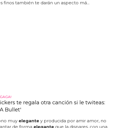
s finos también te darán un aspecto má...
 GAGA!
ckers te regala otra canción si le twiteas:
 A Bullet'
tono muy
elegante
y producida por amir amor, no
cantar de forma
elegante
que la dispares, con una