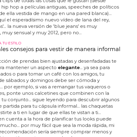
 clips de todas las cosas que le gustan (desde
 hip hop a películas antiguas, speeches de políticos
de ella vestida de mango en una pared blanca)...
quí el esperadísimo nuevo vídeo de lana del rey,
s'... la nueva versión de 'blue jeans' es muy
, muy sensual y muy 2012, pero no...
 TU ESTILO
ales consejos para vestir de manera informal
ción de prendas bien ajustadas y desenfadadas te
para mantener un aspecto
elegante
... ya sea para
ados o para tomar un café con los amigos, tu
 de sábados y domingos debe ser cómoda y
... por ejemplo, si vas a remangar tus vaqueros o
es, ponte unos calcetines que combinen con la
 tu conjunto... sigue leyendo para descubrir algunos
 partida para tu cápsula informal... las chaquetas
irte a ti en lugar de que ellas te vistan a ti...
en cuenta a la hora de planificar tus looks puede
 mucho... por muy fácil que sea la moda rápida, mi
l recomendación sería siempre comprar menos y