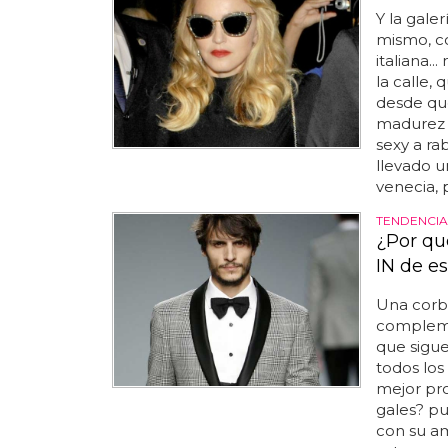
Y la gale
mismo, co
italiana..
la calle,
desde que
madurez 
sexy a ra
llevado u
venecia, p
TENDENCIA
¿Por qu
IN de e
Una corb
compleme
que sigue
todos los
mejor pr
gales? pu
con su am