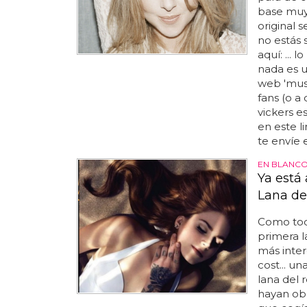
base muy 
original 
no estás 
aquí: ...
nada es u
web 'musi
fans (o a 
vickers e
en este l
te envíe el
EN BLANCO
Ya está 
Lana de
Como todo
primera l
más inte
cost... u
lana del 
hayan obl