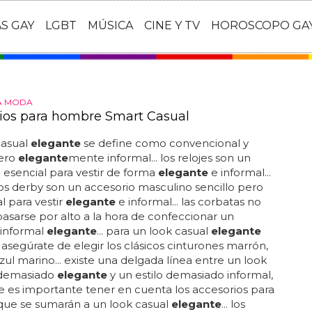
AS GAY
LGBT
MÚSICA
CINE Y TV
HOROSCOPO GA
A MODA
ios para hombre Smart Casual
casual
elegante
se define como convencional y
pero
elegante
mente informal... los relojes son un
 esencial para vestir de forma
elegante
e informal...
os derby son un accesorio masculino sencillo pero
 para vestir
elegante
e informal... las corbatas no
sarse por alto a la hora de confeccionar un
 informal
elegante
... para un look casual
elegante
 asegúrate de elegir los clásicos cinturones marrón,
zul marino... existe una delgada línea entre un look
 demasiado
elegante
y un estilo demasiado informal,
e es importante tener en cuenta los accesorios para
ue se sumarán a un look casual
elegante
... los