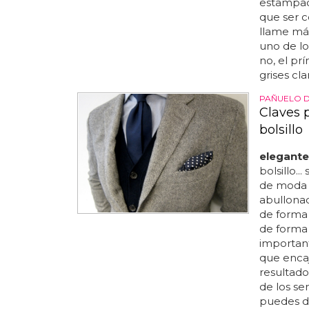
estampado
que ser c
llame más
uno de l
no, el pr
grises cla
PAÑUELO D
Claves 
bolsillo
elegante
bolsillo.
de moda e
abullonad
de forma 
de forma 
importan
que encaj
resultado
de los sen
puedes do