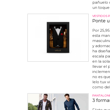
pañuelo d
un toque 
VESTIDOS 
Ponte u
Por 25,9
esta mane
masculin
y adorna
ha diseñ
escala par
en la sola
llevar el
inclemenc
no es qu
lelo tux 
como debe
PANTALONE
3 forma
Fíjate qu