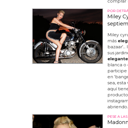
comprar bi
POR DETRÁ
Miley C
septiem
Miley cyr
más
eleg
bazaar'..
sus jardi
elegante
blanca o 
participe
en 'bange
sea, esta
aquí tiene
productor
instagram
abriendo..
PESE A LAS 
Madonna