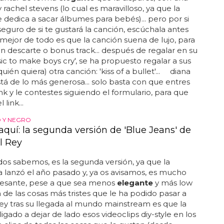
rachel stevens (lo cual es maravilloso, ya que la
se dedica a sacar álbumes para bebés)... pero por si
seguro de si te gustará la canción, escúchala antes
 lo mejor de todo es que la canción suena de lujo, para
n descarte o bonus track... después de regalar en su
c to make boys cry', se ha propuesto regalar a sus
quién quiera) otra canción: 'kiss of a bullet'... diana
stá de lo más generosa... solo basta con que entres
ink y le contestes siguiendo el formulario, para que
 link...
 Y NEGRO
aquí: la segunda versión de 'Blue Jeans' de
l Rey
s sabemos, es la segunda versión, ya que la
a lanzó el año pasado y, ya os avisamos, es mucho
resante, pese a que sea menos
elegante
y más low
na de las cosas más tristes que le ha podido pasar a
rey tras su llegada al mundo mainstream es que la
igado a dejar de lado esos videoclips diy-style en los