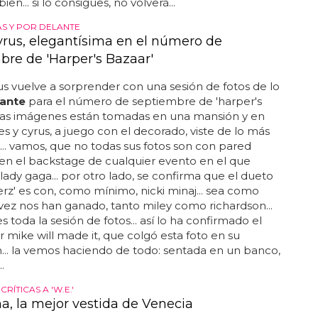
en... si lo consigues, no volverá...
S Y POR DELANTE
yrus, elegantísima en el número de
bre de 'Harper's Bazaar'
us vuelve a sorprender con una sesión de fotos de lo
ante
para el número de septiembre de 'harper's
. las imágenes están tomadas en una mansión y en
nes y cyrus, a juego con el decorado, viste de lo más
... vamos, que no todas sus fotos son con pared
en el backstage de cualquier evento en el que
 lady gaga... por otro lado, se confirma que el dueto
rz' es con, como mínimo, nicki minaj... sea como
 vez nos han ganado, tanto miley como richardson...
s toda la sesión de fotos... así lo ha confirmado el
 mike will made it, que colgó esta foto en su
... la vemos haciendo de todo: sentada en un banco,
.
CRÍTICAS A 'W.E.'
, la mejor vestida de Venecia