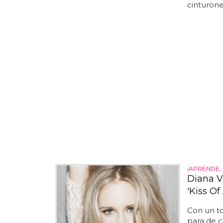
cinturone
¡APRENDE,
Diana Vi
'Kiss Of
Con un 
para de 