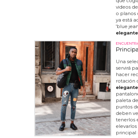
que cogía
videos de
o planos 
ya está a
'blue jean
elegante
ENCUENTRA
Princip
Una selec
servirá 
hacer rec
rotación
elegante
pantalon
paleta de
puntos de
deben vest
tenerlos 
elevarlos
principa