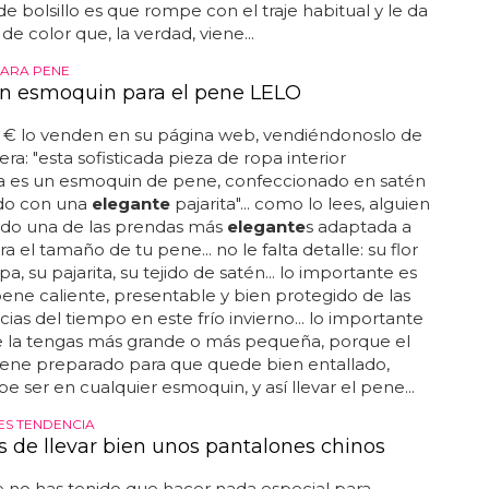
e bolsillo es que rompe con el traje habitual y le da
de color que, la verdad, viene...
PARA PENE
n esmoquin para el pene LELO
5 € lo venden en su página web, vendiéndonoslo de
ra: "esta sofisticada pieza de ropa interior
a es un esmoquin de pene, confeccionado en satén
do con una
elegante
pajarita"... como lo lees, alguien
ado una de las prendas más
elegante
s adaptada a
a el tamaño de tu pene... no le falta detalle: su flor
pa, su pajarita, su tejido de satén... lo importante es
 pene caliente, presentable y bien protegido de las
ias del tiempo en este frío invierno... lo importante
e la tengas más grande o más pequeña, porque el
viene preparado para que quede bien entallado,
 ser en cualquier esmoquin, y así llevar el pene...
S TENDENCIA
s de llevar bien unos pantalones chinos
e no has tenido que hacer nada especial para