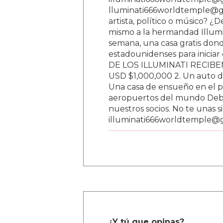
lluminati666worldtemple@gm
artista, político o músico? ¿
mismo a la hermandad Illumi
semana, una casa gratis donde
estadounidenses para inici
DE LOS ILLUMINATI RECIBEN 
USD $1,000,000 2. Un auto d
Una casa de ensueño en el paí
aeropuertos del mundo Debe
nuestros socios. No te unas s
illuminati666worldtemple@
¿Y tú que opinas?