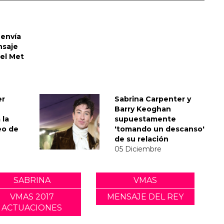
envía
nsaje
del Met
er
Sabrina Carpenter y
Barry Keoghan
 la
supuestamente
eo de
'tomando un descanso'
de su relación
05 Diciembre
SABRINA
VMAS
VMAS 2017
MENSAJE DEL REY
ACTUACIONES