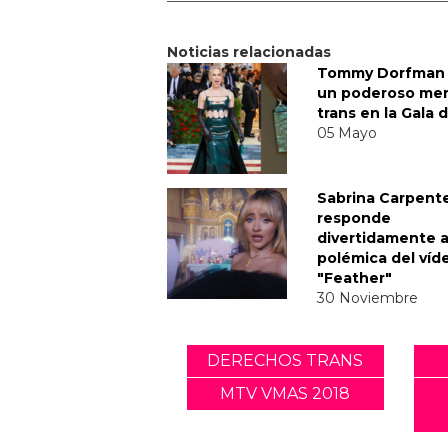
Noticias relacionadas
Tommy Dorfman 
un poderoso me
trans en la Gala 
05 Mayo
Sabrina Carpent
responde
divertidamente a
polémica del víd
"Feather"
30 Noviembre
DERECHOS TRANS
MTV VMAS 2018