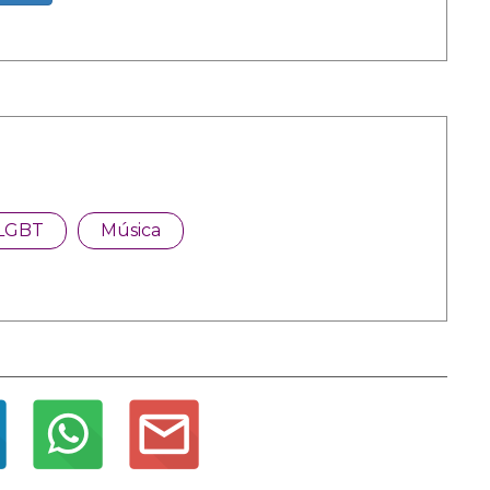
LGBT
Música