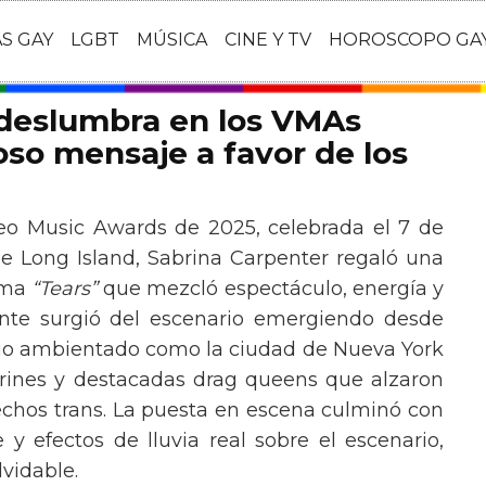
AS GAY
LGBT
MÚSICA
CINE Y TV
HOROSCOPO GA
 deslumbra en los VMAs
so mensaje a favor de los
eo Music Awards de 2025, celebrada el 7 de
e Long Island, Sabrina Carpenter regaló una
ema
“Tears”
que mezcló espectáculo, energía y
tante surgió del escenario emergiendo desde
ario ambientado como la ciudad de Nueva York
rines y destacadas drag queens que alzaron
echos trans. La puesta en escena culminó con
y efectos de lluvia real sobre el escenario,
vidable.