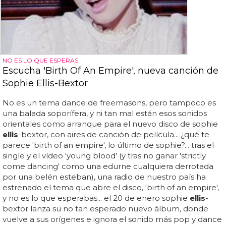
NO ES LO QUE ESPERAS
Escucha 'Birth Of An Empire', nueva canción de
Sophie Ellis-Bextor
No es un tema dance de freemasons, pero tampoco es
una balada soporífera, y ni tan mal están esos sonidos
orientales como arranque para el nuevo disco de sophie
ellis
-bextor, con aires de canción de película... ¿qué te
parece 'birth of an empire', lo último de sophie?... tras el
single y el vídeo 'young blood' (y tras no ganar 'strictly
come dancing' como una edurne cualquiera derrotada
por una belén esteban), una radio de nuestro país ha
estrenado el tema que abre el disco, 'birth of an empire',
y no es lo que esperabas... el 20 de enero sophie
ellis
-
bextor lanza su no tan esperado nuevo álbum, donde
vuelve a sus orígenes e ignora el sonido más pop y dance