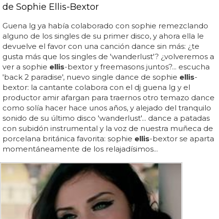
de Sophie Ellis-Bextor
Guena lg ya había colaborado con sophie remezclando
alguno de los singles de su primer disco, y ahora ella le
devuelve el favor con una canción dance sin más: ¿te
gusta más que los singles de 'wanderlust'? ¿volveremos a
ver a sophie
ellis
-bextor y freemasons juntos?... escucha
'back 2 paradise', nuevo single dance de sophie
ellis
-
bextor: la cantante colabora con el dj guena lg y el
productor amir afargan para traernos otro temazo dance
como solía hacer hace unos años, y alejado del tranquilo
sonido de su último disco 'wanderlust'... dance a patadas
con subidón instrumental y la voz de nuestra muñeca de
porcelana británica favorita: sophie
ellis
-bextor se aparta
momentáneamente de los relajadísimos...