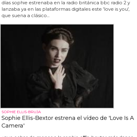
días sophie estrenaba en la radio británica bbc radio 2 y
lanzaba ya en las plataformas digitales este 'love is you',
que suena a clásico...
SOPHIE ELLIS-BRUJA
Sophie Ellis-Bextor estrena el vídeo de 'Love Is A
Camera'