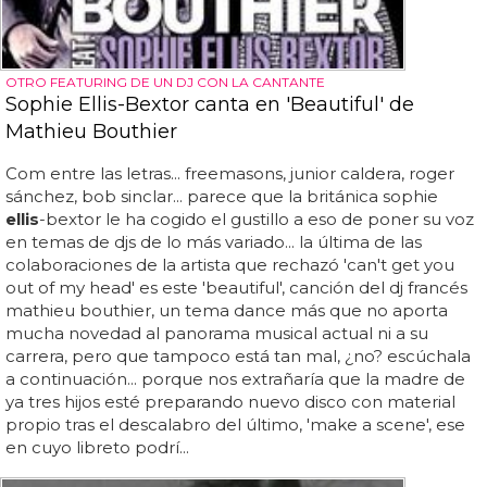
OTRO FEATURING DE UN DJ CON LA CANTANTE
Sophie Ellis-Bextor canta en 'Beautiful' de
Mathieu Bouthier
Com entre las letras... freemasons, junior caldera, roger
sánchez, bob sinclar... parece que la británica sophie
ellis
-bextor le ha cogido el gustillo a eso de poner su voz
en temas de djs de lo más variado... la última de las
colaboraciones de la artista que rechazó 'can't get you
out of my head' es este 'beautiful', canción del dj francés
mathieu bouthier, un tema dance más que no aporta
mucha novedad al panorama musical actual ni a su
carrera, pero que tampoco está tan mal, ¿no? escúchala
a continuación... porque nos extrañaría que la madre de
ya tres hijos esté preparando nuevo disco con material
propio tras el descalabro del último, 'make a scene', ese
en cuyo libreto podrí...