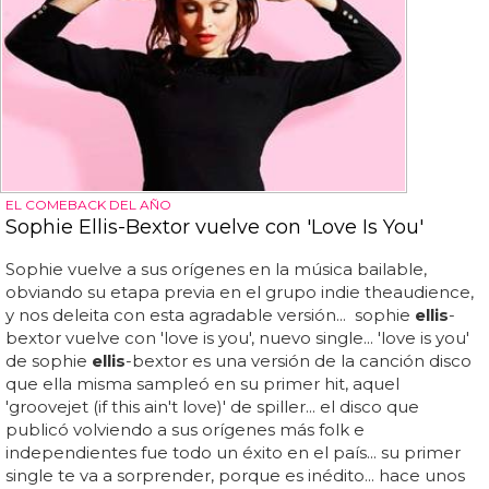
EL COMEBACK DEL AÑO
Sophie Ellis-Bextor vuelve con 'Love Is You'
Sophie vuelve a sus orígenes en la música bailable,
obviando su etapa previa en el grupo indie theaudience,
y nos deleita con esta agradable versión... sophie
ellis
-
bextor vuelve con 'love is you', nuevo single... 'love is you'
de sophie
ellis
-bextor es una versión de la canción disco
que ella misma sampleó en su primer hit, aquel
'groovejet (if this ain't love)' de spiller... el disco que
publicó volviendo a sus orígenes más folk e
independientes fue todo un éxito en el país... su primer
single te va a sorprender, porque es inédito... hace unos