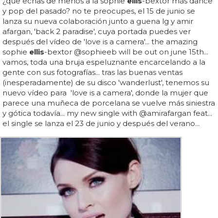
¿que echas de menos a la sophie
ellis
-bextor más dance
y pop del pasado? no te preocupes, el 15 de junio se
lanza su nueva colaboración junto a guena lg y amir
afargan, 'back 2 paradise', cuya portada puedes ver
después del vídeo de 'love is a camera'... the amazing
sophie
ellis
-bextor @sophieeb will be out on june 15th...
vamos, toda una bruja espeluznante encarcelando a la
gente con sus fotografías... tras las buenas ventas
(inesperadamente) de su disco 'wanderlust', tenemos su
nuevo vídeo para 'love is a camera', donde la mujer que
parece una muñeca de porcelana se vuelve más siniestra
y gótica todavía... my new single with @amirafargan feat...
el single se lanza el 23 de junio y después del verano...