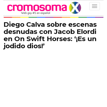
Toggle
navigat
Diego Calva sobre escenas
desnudas con Jacob Elordi
en On Swift Horses: ‘¡Es un
jodido dios!’