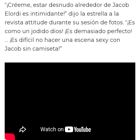
“¡Créeme, estar desnudo alrededor de Jacob
Elordi es intimidante!” dijo la estrella a la
revista attitude durante su sesión de fotos. “¡Es
como un jodido dios! ¡Es demasiado perfecto!
… ¡Es difícil no hacer una escena sexy con
Jacob sin camiseta!”