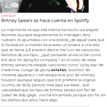
¿PAYOLA?
Britney Spears se hace cuenta en Spotify
Lo más fuerte es que ella misma ha hecho sus playlist
favoritas (aunque seguramente su manager, larry
rudolph, le apuntaba con una pistola ¿de agua? para que
lo hiciera) en su twitter ha puesto un enlace a una lista
que se llama 'jj & preston dance mix' con las canciones
favoritos de sus hijos... ¿qué pensarán al escuchar como
brit dice 'im dying for company'? en el resto de listas,
britney spears ha elegido canciones como 'lucky star' de
madonna, 'conga' de gloria
estefan
, 'woohoo' de
christina aguilera o 'i will always love you' de whitney
houston (aunque seguro que brit prefiere la original
country de dolly parton) mira aquí sus listas... qué
casualidad que los hijos de britney spears son fan de
'judas' de lady gaga... nos ha encantado porque por fin, en
los últimos dos años, hace algo...