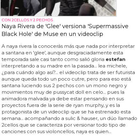
CON 2CELLOS Y 2 PECHOS
Naya Rivera de 'Glee' versiona 'Supermassive
Black Hole' de Muse en un videoclip
A naya rivera la conocerás más que nada por interpretar
a santana en 'glee', aunque desgraciadamente esta
temporada sale casi tanto como salió gloria
estefan
interpretando a su madre en la pasada... lea michele,
¿para cuándo algo así?... el videoclip trata de ser futurista
aunque queda todo un poco cutre, pero para eso está
santana luciendo sus 2 pechos con un mono negro y
movimientos muy de pussycat doll en celo... pues la
animadora malvada ya debe estar pensando en sus
proyectos fuera de la serie de ryan murphy, y es la
protagonista de un videoclip que se ha estrenado esta
semana... acompañando a sulic & hauser, un dúo llamado
2cellos que se caracteriza por versionar todo tipo de
canciones con sus violoncellos, naya es quien...