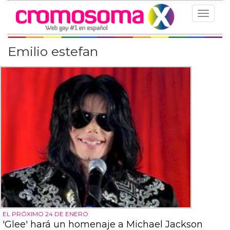
Toggle
navigat
Emilio estefan
EL PRÓXIMO 24 DE ENERO
'Glee' hará un homenaje a Michael Jackson