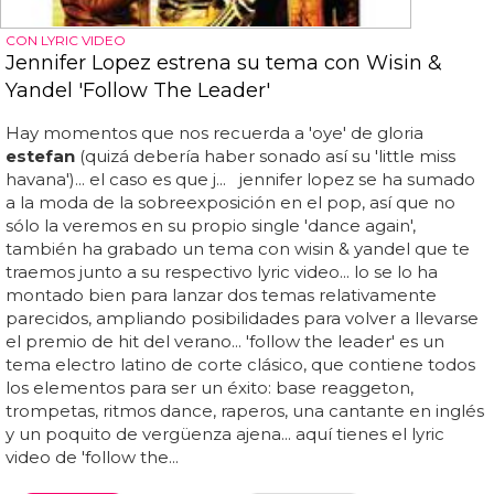
CON LYRIC VIDEO
Jennifer Lopez estrena su tema con Wisin &
Yandel 'Follow The Leader'
Hay momentos que nos recuerda a 'oye' de gloria
estefan
(quizá debería haber sonado así su 'little miss
havana')... el caso es que j... jennifer lopez se ha sumado
a la moda de la sobreexposición en el pop, así que no
sólo la veremos en su propio single 'dance again',
también ha grabado un tema con wisin & yandel que te
traemos junto a su respectivo lyric video... lo se lo ha
montado bien para lanzar dos temas relativamente
parecidos, ampliando posibilidades para volver a llevarse
el premio de hit del verano... 'follow the leader' es un
tema electro latino de corte clásico, que contiene todos
los elementos para ser un éxito: base reaggeton,
trompetas, ritmos dance, raperos, una cantante en inglés
y un poquito de vergüenza ajena... aquí tienes el lyric
video de 'follow the...