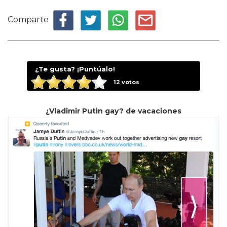
Comparte
¿Te gusta? ¡Puntúalo!
12
votos
¿Vladimir Putin gay? de vacaciones
⟩