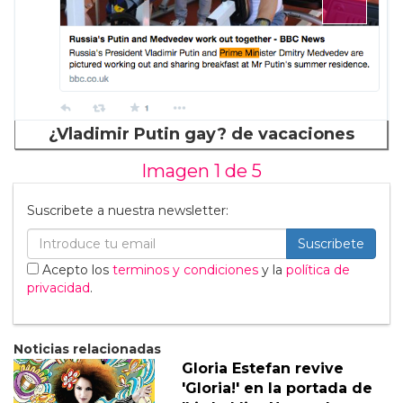
¿Vladimir Putin gay? de vacaciones
Imagen 1 de
5
Suscribete a nuestra newsletter:
Suscribete
Acepto los
terminos y condiciones
y la
política de
privacidad
.
Noticias relacionadas
Gloria Estefan revive
'Gloria!' en la portada de