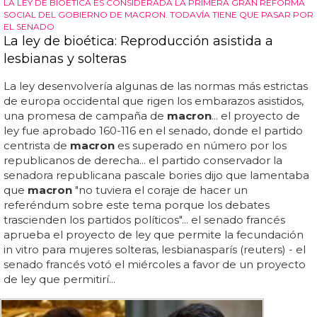
LA LEY DE BIOÉTICA ES CONSIDERADA LA PRIMERA GRAN REFORMA
SOCIAL DEL GOBIERNO DE MACRON. TODAVÍA TIENE QUE PASAR POR
EL SENADO
La ley de bioética: Reproducción asistida a
lesbianas y solteras
La ley desenvolvería algunas de las normas más estrictas
de europa occidental que rigen los embarazos asistidos,
una promesa de campaña de
macron
... el proyecto de
ley fue aprobado 160-116 en el senado, donde el partido
centrista de
macron
es superado en número por los
republicanos de derecha... el partido conservador la
senadora republicana pascale bories dijo que lamentaba
que
macron
"no tuviera el coraje de hacer un
referéndum sobre este tema porque los debates
trascienden los partidos políticos"... el senado francés
aprueba el proyecto de ley que permite la fecundación
in vitro para mujeres solteras, lesbianasparís (reuters) - el
senado francés votó el miércoles a favor de un proyecto
de ley que permitirí...