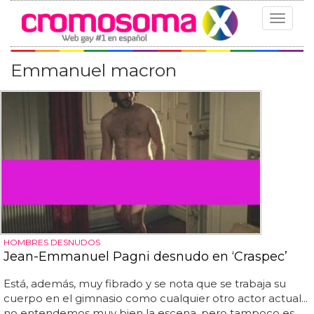
Toggle
navigat
Emmanuel macron
HOMBRES DESNUDOS
Jean-Emmanuel Pagni desnudo en ‘Craspec’
Está, además, muy fibrado y se nota que se trabaja su
cuerpo en el gimnasio como cualquier otro actor actual...
no entendemos muy bien la escena, pero tampoco es