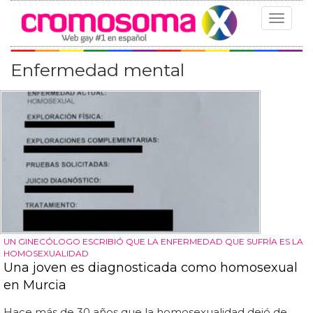
Toggle
navigat
Enfermedad mental
UN GINECÓLOGO ESCRIBIÓ QUE LA ENFERMEDAD QUE SUFRÍA ES LA
HOMOSEXUALIDAD
Una joven es diagnosticada como homosexual
en Murcia
Hace más de 30 años que la homosexualidad dejó de