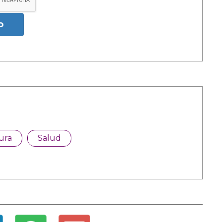
o
ura
Salud