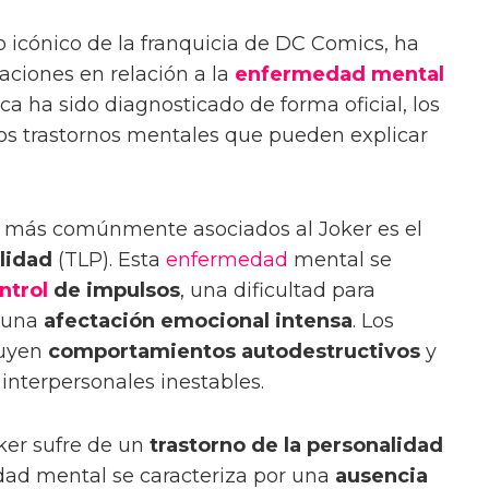
no icónico de la franquicia de DC Comics, ha
ciones en relación a la
enfermedad mental
a ha sido diagnosticado de forma oficial, los
os trastornos mentales que pueden explicar
s más comúnmente asociados al Joker es el
lidad
(TLP). Esta
enfermedad
mental se
ntrol
de impulsos
, una dificultad para
y una
afectación emocional intensa
. Los
luyen
comportamientos autodestructivos
y
interpersonales inestables.
oker sufre de un
trastorno de la personalidad
dad mental se caracteriza por una
ausencia