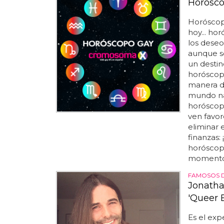
Horósco
Horóscop
hoy... ho
los deseo
aunque só
un destin
horóscopo
manera de 
mundo nat
horóscopo 
ven favor
eliminar 
finanzas:
horóscopo
momento 
FAMOSOS 
Jonatha
'Queer 
Es el exp