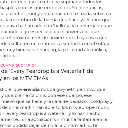
arah... parece que la rubia ha superado todos los
traspiés con los que empezó el año (denuncias,
es, alcoholismo) y ahora encamina su vida subida a
o... la miembra de la banda que hace ya 4 años que
perativa ha hablado con 'hello' y ha confirmado que
parando algo especial para el aniversario, que
gar el próximo mes de noviembre... hay cosas que
edes soltar en una entrevista sentadita en el sofá, y
be muy bien sarah harding, la girl aloud alcohólica,
cidido...
S GUAPO QUE NUNCA
 de 'Every Teardrop Is a Waterfall' de
y en los MTV EMAs
istible, qué
envidia
nos da gwyneth paltrow... qué
y qué bien está chris, con ese cuerpo, ese
 nuevo que se hace y la cara de padrazo... coldplay y
s de chris martin han abierto los mtv europe music
n 'every teardrop is a waterfall' y lo han hecho
mente... una actuación sin mucha fanfarría en la
mos podido dejar de mirar a chris martin... te