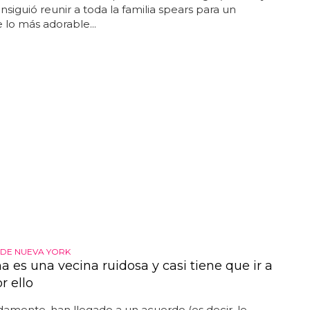
nsiguió reunir a toda la familia spears para un
e lo más adorable...
O DE NUEVA YORK
 es una vecina ruidosa y casi tiene que ir a
r ello
amente, han llegado a un acuerdo (es decir, le