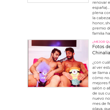
renovar e
españa)..
plena cor
la cabeza
honor, sh
premio de
familia h
¿MEJOR Q
Fotos d
Chinali
¿con cuál
al ver es
se llama 
cómo no..
mejores f
salón o a
de sus cue
nuevo nov
mes de fe
playa, qu