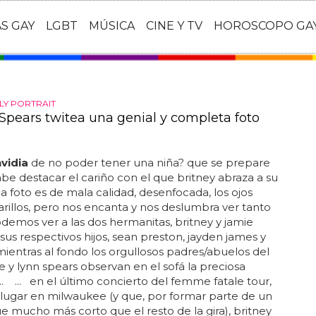
AS GAY
LGBT
MÚSICA
CINE Y TV
HOROSCOPO GA
LY PORTRAIT
 Spears twitea una genial y completa foto
vidia
de no poder tener una niña? que se prepare
cabe destacar el cariño con el que britney abraza a su
 la foto es de mala calidad, desenfocada, los ojos
rillos, pero nos encanta y nos deslumbra ver tanto
podemos ver a las dos hermanitas, britney y jamie
 sus respectivos hijos, sean preston, jayden james y
ientras al fondo los orgullosos padres/abuelos del
e y lynn spears observan en el sofá la preciosa
. ... en el último concierto del femme fatale tour,
lugar en milwaukee (y que, por formar parte de un
 fue mucho más corto que el resto de la gira), britney