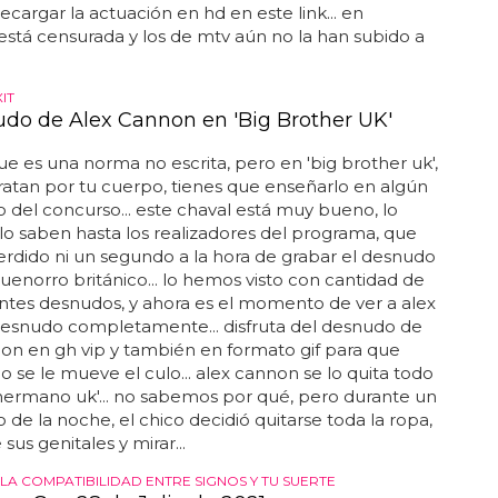
cargar la actuación en hd en este link... en
stá censurada y los de mtv aún no la han subido a
IT
udo de Alex Cannon en 'Big Brother UK'
e es una norma no escrita, pero en 'big brother uk',
tratan por tu cuerpo, tienes que enseñarlo en algún
el concurso... este chaval está muy bueno, lo
 lo saben hasta los realizadores del programa, que
rdido ni un segundo a la hora de grabar el desnudo
uenorro británico... lo hemos visto con cantidad de
tes desnudos, y ahora es el momento de ver a alex
esnudo completamente... disfruta del desnudo de
on en gh vip y también en formato gif para que
 se le mueve el culo... alex cannon se lo quita todo
hermano uk'... no sabemos por qué, pero durante un
e la noche, el chico decidió quitarse toda la ropa,
sus genitales y mirar...
LA COMPATIBILIDAD ENTRE SIGNOS Y TU SUERTE