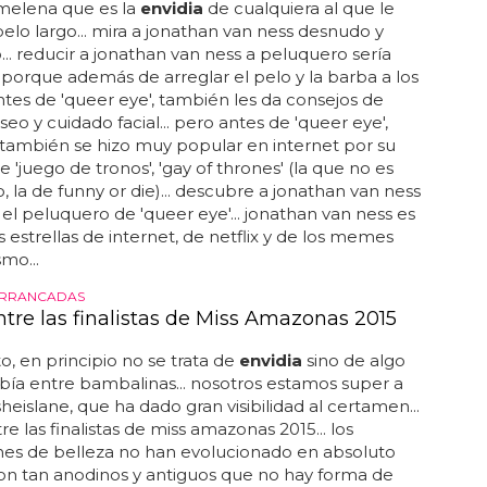
melena que es la
envidia
de cualquiera al que le
pelo largo... mira a jonathan van ness desnudo y
o... reducir a jonathan van ness a peluquero sería
, porque además de arreglar el pelo y la barba a los
ntes de 'queer eye', también les da consejos de
seo y cuidado facial... pero antes de 'queer eye',
también se hizo muy popular en internet por su
e 'juego de tronos', 'gay of thrones' (la que no es
o, la de funny or die)... descubre a jonathan van ness
el peluquero de 'queer eye'... jonathan van ness es
s estrellas de internet, de netflix y de los memes
mo...
ARRANCADAS
ntre las finalistas de Miss Amazonas 2015
to, en principio no se trata de
envidia
sino de algo
bía entre bambalinas... nosotros estamos super a
sheislane, que ha dado gran visibilidad al certamen...
re las finalistas de miss amazonas 2015... los
es de belleza no han evolucionado en absoluto
on tan anodinos y antiguos que no hay forma de