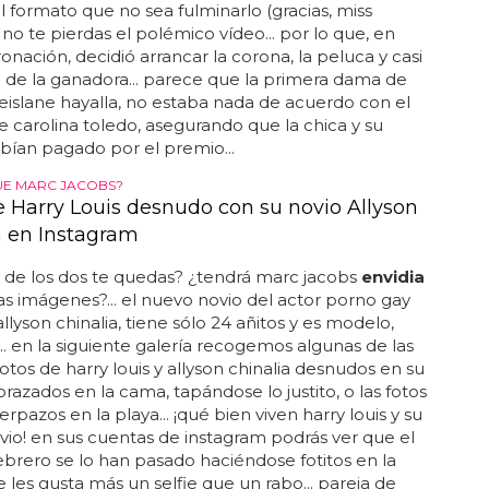
l formato que no sea fulminarlo (gracias, miss
. no te pierdas el polémico vídeo... por lo que, en
onación, decidió arrancar la corona, la peluca y casi
 de la ganadora... parece que la primera dama de
eislane hayalla, no estaba nada de acuerdo con el
 carolina toledo, asegurando que la chica y su
abían pagado por el premio...
UE MARC JACOBS?
e Harry Louis desnudo con su novio Allyson
a en Instagram
 de los dos te quedas? ¿tendrá marc jacobs
envidia
tas imágenes?... el nuevo novio del actor porno gay
allyson chinalia, tiene sólo 24 añitos y es modelo,
. en la siguiente galería recogemos algunas de las
otos de harry louis y allyson chinalia desnudos en su
brazados en la cama, tapándose lo justito, o las fotos
rpazos en la playa... ¡qué bien viven harry louis y su
io! en sus cuentas de instagram podrás ver que el
brero se lo han pasado haciéndose fotitos en la
e les gusta más un selfie que un rabo... pareja de