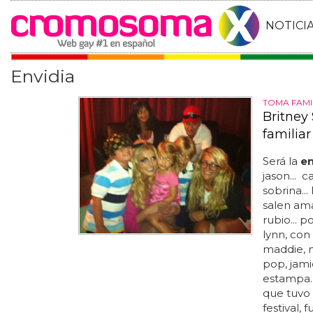
NOTICI
Envidia
TOMA FAMI
Britney
familiar
Será la
en
jason... 
sobrina...
salen ama
rubio... 
lynn, con
maddie, m
pop, jami
estampa..
que tuvo 
festival,