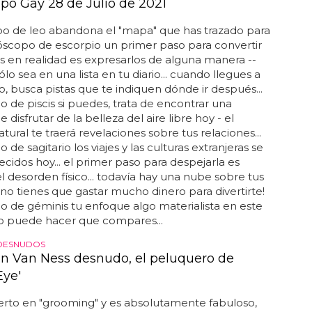
po Gay 28 de Julio de 2021
o de leo abandona el "mapa" que has trazado para
róscopo de escorpio un primer paso para convertir
s en realidad es expresarlos de alguna manera --
lo sea en una lista en tu diario... cuando llegues a
o, busca pistas que te indiquen dónde ir después...
 de piscis si puedes, trata de encontrar una
disfrutar de la belleza del aire libre hoy - el
ural te traerá revelaciones sobre tus relaciones...
de sagitario los viajes y las culturas extranjeras se
ecidos hoy... el primer paso para despejarla es
el desorden físico... todavía hay una nube sobre tus
 ¡no tienes que gastar mucho dinero para divertirte!
 de géminis tu enfoque algo materialista en este
puede hacer que compares...
DESNUDOS
n Van Ness desnudo, el peluquero de
Eye'
erto en "grooming" y es absolutamente fabuloso,