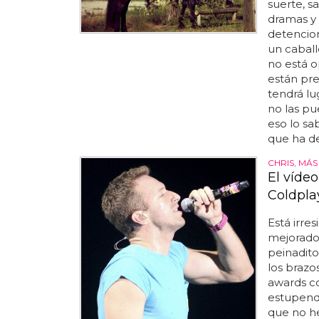
suerte, s
dramas y 
detencion
un caball
no está o
están pre
tendrá lu
no las pu
eso lo sa
que ha de
CHRIS, MÁ
El vídeo
Coldpla
Está irres
mejorado 
peinadito
los brazo
awards co
estupenda
que no he