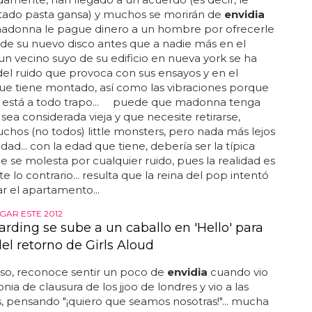
ltado pasta gansa) y muchos se morirán de
envidia
adonna le pague dinero a un hombre por ofrecerle
de su nuevo disco antes que a nadie más en el
un vecino suyo de su edificio en nueva york se ha
el ruido que provoca con sus ensayos y en el
ue tiene montado, así como las vibraciones porque
a está a todo trapo... puede que madonna tenga
 sea considerada vieja y que necesite retirarse,
hos (no todos) little monsters, pero nada más lejos
idad... con la edad que tiene, debería ser la típica
e se molesta por cualquier ruido, pues la realidad es
e lo contrario... resulta que la reina del pop intentó
ar el apartamento...
GAR ESTE 2012
rding se sube a un caballo en 'Hello' para
el retorno de Girls Aloud
so, reconoce sentir un poco de
envidia
cuando vio
nia de clausura de los jjoo de londres y vio a las
ls, pensando "¡quiero que seamos nosotras!"... mucha