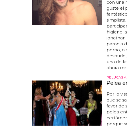
con una 
guste el 
fantástic
simplista
participa
higiene, a
jonathan 
parodia d
porno, oj
desnudo, 
una de la
ahora mis
PELUCAS 
Pelea e
Por lo vis
que se sa
favor de 
pelea ent
certámen
porque s