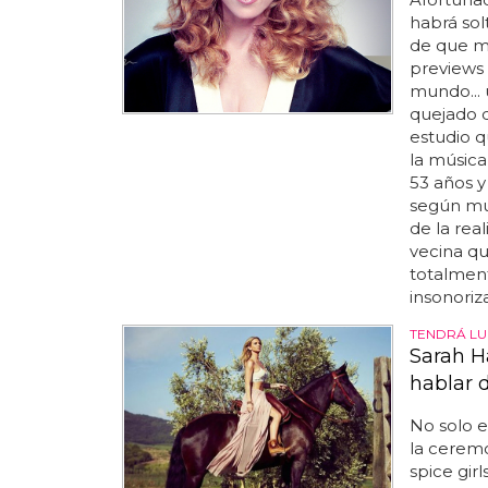
habrá so
de que m
previews 
mundo... 
quejado d
estudio q
la músic
53 años y
según muc
de la real
vecina qu
totalment
insonoriz
TENDRÁ LU
Sarah Ha
hablar d
No solo e
la ceremo
spice gir