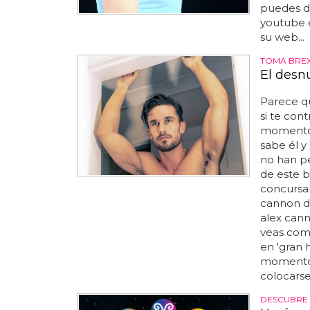
puedes de
youtube e
su web...
TOMA BREX
El desn
Parece qu
si te con
momento d
sabe él y
no han pe
de este b
concursan
cannon d
alex cann
veas como
en 'gran 
momento d
colocarse 
DESCUBRE 