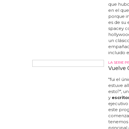
varios se
psicoanál
movimien
de las co
con el cu
una fábric
idea para 
ALAN BALL
America
Kevin S
Y ya no s
éxito de 
hombre d
obsesión 
que hubo
en el que
porque i
es de su 
spacey c
hollywood