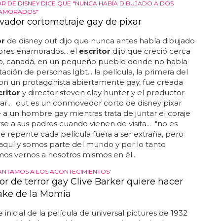
erie LGBT en Netflix
o de un
escritor
de trabajar con estas dos leyendas...
l sueño de un
escritor
de trabajar con estas dos
"le presenté un espectáculo a netflix y lo compraron",
s periodistas después de ganar el emmy a la actriz
en una comedia para la maravillosa sra... no puedo
 ver dónde aterrizamos... lynch lo dejó pasar entre
s en los emmys de artes creativas anoche, según
. publicado por carol leifer el viernes, julio 12, 2019...
có en facebook en julio:"es oficial, saliendo a
ción con una nueva comedia de media hora,
zada por jane lynch y cyndi lauper... cyndi lauper (l)
nch harán un espectáculo al estilo de las golden...
OR DE DISNEY DICE QUE "NUNCA HABÍA DIBUJADO A DOS
NAMORADOS"
vador cortometraje gay de pixar
or
de disney out dijo que nunca antes había dibujado
res enamorados... el
escritor
dijo que creció cerca
io, canadá, en un pequeño pueblo donde no había