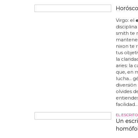
important
Horósco
Virgo: el
e
disciplina
smith te 
mantener 