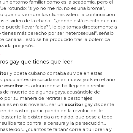
... la momia fue rehecha con éxito en 1999
zada por brendan fraser y rachel weisz, con varias
posteriores y una serie derivada, el rey escorpión...
amos 20 años y no hay rastro de este chico... se ha
o en esta exquisita mujer... ¿cómo podríamos haber
 en 1989, cuando entregamos...
FUERTES CRÍTICAS OT2020 DA UNA CHARLA SOBRE DIVERSIDAD
RANTES
egrantes de OT2020 reciben una charla
motivo, rtve llevo al
escritor
paco tomas para que
 charla a los aspirantes para que este tipo de
es no vuelvan a producirse, y conseguir corregir su
. jesús quiso recalcar que sus declaraciones eran una
un entorno familiar como es la academia, pero el
ue rotundo: “si yo no me rio, no es una broma”,
 que no siempre los clichés valen... a continuación
s el video de la charla... “¿dónde está escrito que un
 puede llevar falda?”, le dijo tomas directamente a
“no tienes más derecho por ser heterosexual”, señalo