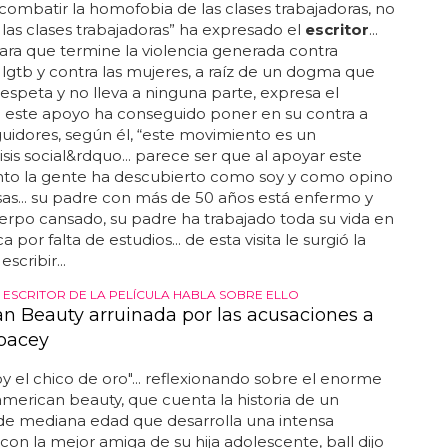
recuerda que la estabilidad es la clave para alcanzar
vos... sagitario: la actriz jodie foster te recuerda que
ad es importante para tomar decisiones correctas...
 cantante adam lambert está aquí para recordarte
omentos difíciles, debes buscar la energía de la
géminis: el cantante ricky martin te recuerda que la
 es importante para que te sientas bien... no te
 disfrutar de los pequeños placeres de la vida... si
 lo que quieres, podrás alcanzar tus metas con
OR ÉDOUARD LOUIS PUBLICA SU AUTOBIOGRAFÍA
tor gay se reconcilia con su padre
bo
combatir la homofobia de las clases trabajadoras, no
las clases trabajadoras” ha expresado el
escritor
...
ara que termine la violencia generada contra
lgtb y contra las mujeres, a raíz de un dogma que
respeta y no lleva a ninguna parte, expresa el
.. este apoyo ha conseguido poner en su contra a