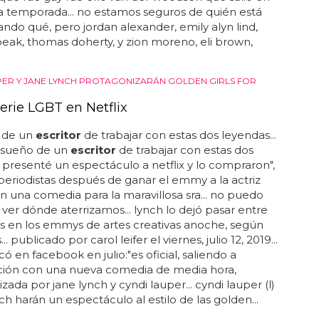
o de la actualidad, pero su reputación se vio
 cuando numerosas personas se presentaron -
el actor anthony rapp- para alegar...
PRESENTA A SU NUEVO ELENCO
Gossip Girl mucho más gay
ico
escritor
gay que creo que todo el tiempo que
lí"... "¿cuánto homoerotismo puedo esperar de
n fan tweeteó a joshua safran, un productor ejecutivo
r
del original, así como el showrunner y productor
 de esta renovación... "hay mucho contenido gay en
rama... " safran respondió... y con la filmación que ha
o esta semana en la ciudad de nueva york,
uestras primeras miradas... el único personaje
 que fue gay fue eric van der woodsen que salió en
a temporada... no estamos seguros de quién está
ando qué, pero jordan alexander, emily alyn lind,
eak, thomas doherty, y zion moreno, eli brown,
PER Y JANE LYNCH PROTAGONIZARÁN GOLDEN GIRLS FOR