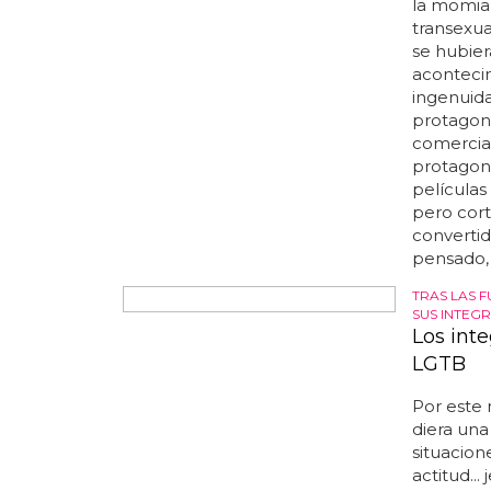
represent
estudio c
por el
es
max sacha
que sigue
para abri
como si d
estamos a
necesitam
'NOS ADEL
El escri
un rema
El remake
la momia 
transexual
se hubier
acontecim
ingenuida
protagoni