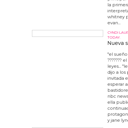
un clásic
empañada
incluido 
LA SERIE 
Vuelve 
"fui el ún
estuve al
esto?", u
y
escrito
ejecutivo
este prog
comenzad
tenemos n
principal
la primer
interpret
whitney p
evan...
CYNDI LAU