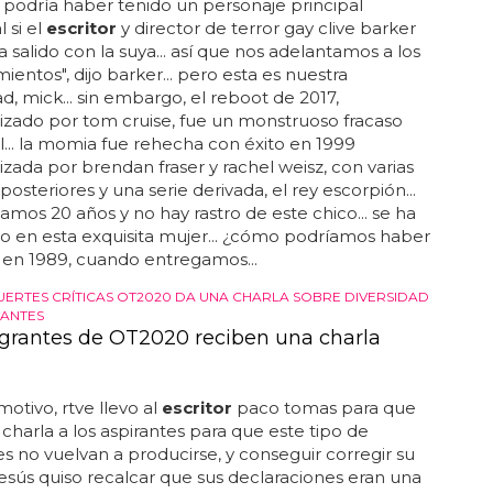
ación de personas lgbt... la película, la primera del
on un protagonista abiertamente gay, fue creada
critor
y director steven clay hunter y el productor
r... out es un conmovedor corto de disney pixar
 a un hombre gay mientras trata de juntar el coraje
rse a sus padres cuando vienen de visita... "no es
e repente cada película fuera a ser extraña, pero
quí y somos parte del mundo y por lo tanto
os vernos a nosotros mismos en él...
ANTAMOS A LOS ACONTECIMIENTOS'
tor de terror gay Clive Barker quiere hacer
ke de la Momia
 inicial de la película de universal pictures de 1932
podría haber tenido un personaje principal
 si el
escritor
y director de terror gay clive barker
a salido con la suya... así que nos adelantamos a los
ientos", dijo barker... pero esta es nuestra
d, mick... sin embargo, el reboot de 2017,
zado por tom cruise, fue un monstruoso fracaso