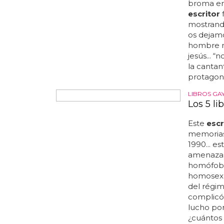
comercial
protagoni
películas 
pero cort
convertid
pensado,
TRAS LAS 
SUS INTEG
Los int
LGTB
Por este 
diera una
situacion
actitud..
broma en 
escritor
f
mostrando
os dejamo
hombre no
jesús... 