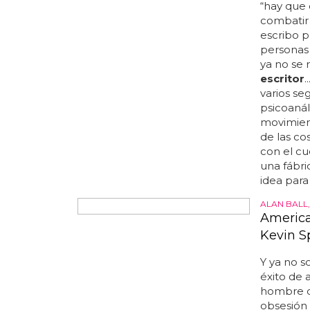
nixon te 
tus objeti
la clarid
aries: la
que, en m
lucha... 
diversión
olvides de
entiendes
facilidad...
EL ESCRIT
Un escri
homófo
“hay que 
combatir 
escribo p
personas 
ya no se 
escritor
.