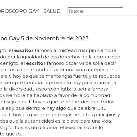
AS GAY
LGBT
MÚSICA
CINE Y TV
HOROSCOPO GA
po Gay 5 de Noviembre de 2023
gtb: el
escritor
famoso armistead maupin siempre
do por la igualdad de los derechos de la comunidad
ncer lgtb: el
escritor
famoso oscar wilde solía decir
ica cosa que importa es vivir una vida auténtica... su
ara ti hoy es que te mantengas fuerte y te recuerde
z siempre contará... aprovecha hoy para abrazar la
 la diversidad... escorpión lgtb: la actriz famosa
ox siempre ha hablado a favor de la comunidad
u consejo para ti hoy es que te recuerdes que todos
ales y que siempre hay algo que celebrar... su
ara ti hoy es que te mantengas fiel a tus principios y
des que la autenticidad es la clave para una vida
ries lgtb: hoy es un día para reflexionar sobre lo