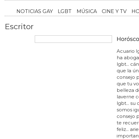
NOTICI
Escritor
Horósco
Acuario l
ha aboga
lgbt... cá
que la ún
consejo p
que tu vo
belleza de
laverne c
lgbt... s
somos igu
consejo p
te recuer
feliz... a