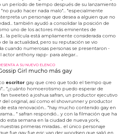
guidores, según él, “este movimiento es un
isis social&rdquo... parece ser que al apoyar este
to la gente ha descubierto como soy y como opino
sas... su padre con más de 50 años está enfermo y
erpo cansado, su padre ha trabajado toda su vida en
a por falta de estudios... de esta visita le surgió la
escribir...
, ESCRITOR DE LA PELÍCULA HABLA SOBRE ELLO
n Beauty arruinada por las acusaciones a
pacey
oy el chico de oro"... reflexionando sobre el enorme
american beauty, que cuenta la historia de un
e mediana edad que desarrolla una intensa
con la mejor amiga de su hija adolescente, ball dijo
 un período de tiempo después de su lanzamiento
 "no pudo hacer nada malo"... "especialmente
nterpreta un personaje que desea a alguien que no
edad... también ayudó a consolidar la posición de
omo uno de los actores más eminentes de
... la película está ampliamente considerada como