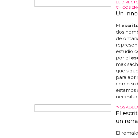
TODAY.
Nueva s
"el sueñ
??????? e
leyes... 
dijo a lo
invitada 
esperar a
bastidore
nbc news..
ella publi
continua
protagoni
y jane ly
EL DIRECT
CHICOS E
Un inno
El
escrit
dos homb
de ontar