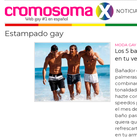
NOTICI
Estampado gay
MODA GAY
Los 5 b
en tu v
Bañador
palmeras 
combinand
tonalidad
hazte con
speedos 
el mes de
baño para 
quiera qu
refrescar
en tu arm