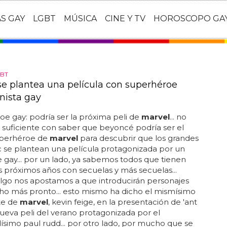
AS GAY
LGBT
MÚSICA
CINE Y TV
HOROSCOPO GA
BT
se plantea una película con superhéroe
nista gay
e gay: podría ser la próxima peli de
marvel
... no
suficiente con saber que beyoncé podría ser el
perhéroe de
marvel
para descubrir que los grandes
 se plantean una película protagonizada por un
 gay... por un lado, ya sabemos todos que tienen
s próximos años con secuelas y más secuelas...
lgo nos apostamos a que introducirán personajes
ho más pronto... esto mismo ha dicho el mismísimo
te de
marvel
, kevin feige, en la presentación de 'ant
nueva peli del verano protagonizada por el
simo paul rudd... por otro lado, por mucho que se