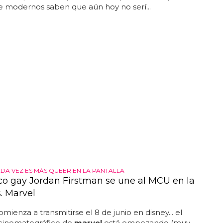
e modernos saben que aún hoy no serí...
DA VEZ ES MÁS QUEER EN LA PANTALLA
co gay Jordan Firstman se une al MCU en la
. Marvel
mienza a transmitirse el 8 de junio en disney... el
 cinematográfico de
marvel
está empezando (muy