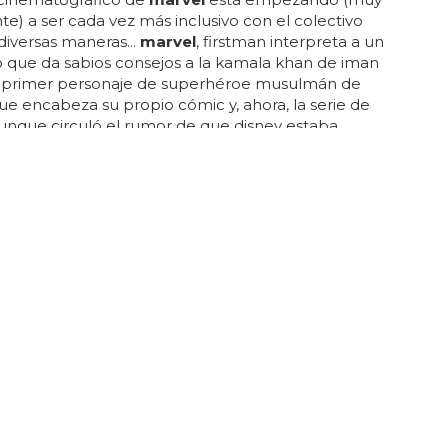
e) a ser cada vez más inclusivo con el colectivo
diversas maneras...
marvel
, firstman interpreta a un
 que da sabios consejos a la kamala khan de iman
 el primer personaje de superhéroe musulmán de
e encabeza su propio cómic y, ahora, la serie de
 aunque circuló el rumor de que disney estaba
un actor para interpretar a un personaje lgbtq+ en
el tráiler no da ninguna indicación de que se vaya a
mencionar la identidad de zoe, y teniendo en cuenta
 pasado de disney y
marvel
en lo que respecta a la
ación lgbtq+ en...
OYA LOS DERECHOS LGTB+
presentará a una mujer trans "inteligente,
y mística" en su nueva serie
ma serie de
marvel
, ironheart, al parecer introducirá
era mujer trans en el universo cinematográfico de
. "denunciamos enérgicamente toda y cualquier
ón que infrinja los derechos humanos básicos de la
 lgbtqia+", escribió
marvel
studios en twitter... al