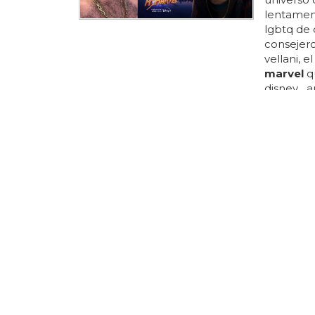
lentament
lgbtq de 
consejero
vellani,
marvel
qu
disney...
buscando 
la serie, 
resaltar/
el turbio
represent
MARVEL AP
Marvel 
segura 
La próxi
a la prim
marvel
..
legislaci
comunidad