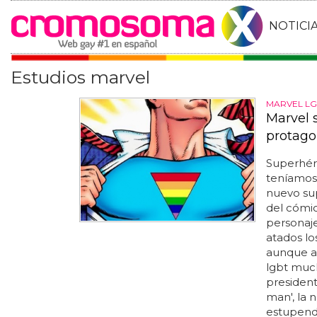
NOTICI
Estudios marvel
MARVEL LG
Marvel 
protago
Superhéro
teníamos 
nuevo su
del cómic
personaje
atados lo
aunque a
lgbt muc
presiden
man', la 
estupendí