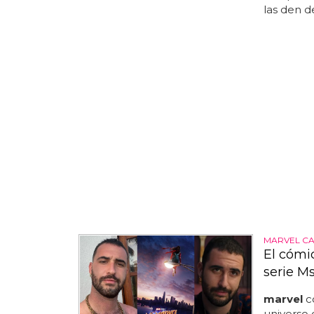
las den d
MARVEL CA
El cómi
serie Ms
marvel
co
universo