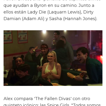
que ayudan a Byron en su camino. Junto a
ellos están Lady Die (Laquarn Lewis), Dirty
Damian (Adam Ali) y Sasha (Hannah Jones).
Alex compara 'The Fallen Divas' con otro
quinteto icónico: las Spice Girls. "Todos somos