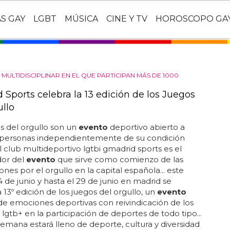
AS GAY
LGBT
MÚSICA
CINE Y TV
HOROSCOPO GA
MULTIDISCIPLINAR EN EL QUE PARTICIPAN MÁS DE 1000
 Sports celebra la 13 edición de los Juegos
ullo
s del orgullo son un
evento
deportivo abierto a
s personas independientemente de su condición
 el club multideportivo lgtbi gmadrid sports es el
dor del
evento
que sirve como comienzo de las
ones por el orgullo en la capital española... este
4 de junio y hasta el 29 de junio en madrid se
a 13º edición de los juegos del orgullo, un
evento
e emociones deportivas con reivindicación de los
lgtb+ en la participación de deportes de todo tipo...
 semana estará lleno de deporte, cultura y diversidad