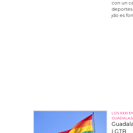
con un ca
deportes y
jdo es fom
LOS XXXI 
GUADALAJ
Guadala
LGTB