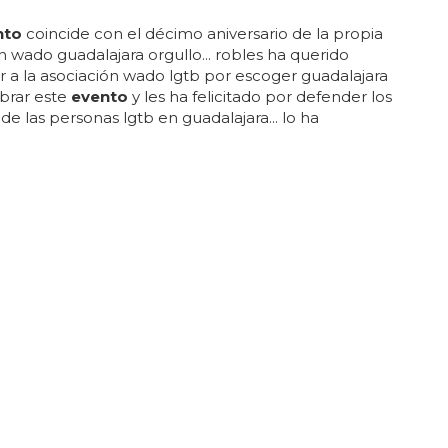
nto
coincide con el décimo aniversario de la propia
n wado guadalajara orgullo... robles ha querido
 a la asociación wado lgtb por escoger guadalajara
brar este
evento
y les ha felicitado por defender los
 de las personas lgtb en guadalajara... lo ha
 la junta de guadalajara, el delegado eusebio
 expresado: “un
evento
que hubiera sido
e que pudiera celebrarse aquí tan solo unos años
ue representa el cambio y el compromiso de las
ones actuales con las reivindicaciones históricas de
ctivo&rdquo... durante eso tres días, el salón de actos
io de la junta de castilla-la mancha, varias
nes y organizaciones reflexionaran...
 es la marcha del orgullo gay en el ?
tonces, se ha convertido en un
evento
de gran
ia anual, conocido como la marcha del orgullo
n el año 1979 se celebró la primera marcha del
ésbico, gay, bisexual y transexual del mundo, que
r en madrid... españa es un país con una rica cultura