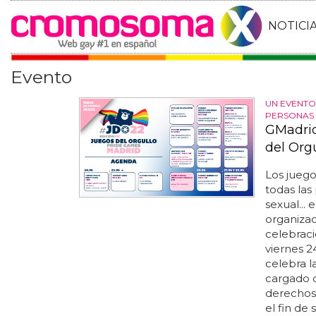
NOTICI
Evento
UN EVENTO 
PERSONAS
GMadrid
del Org
Los juego
todas la
sexual...
organiza
celebraci
viernes 2
celebra l
cargado d
derechos 
el fin de