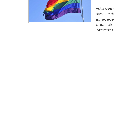
Este
eve
asociació
agradecer
para cele
intereses
anunciado
robles ha
impensabl
atrás y q
instituci
este cole
del edific
asociacio
¿Cuándo
Desde en
importanc
lgbt... e
orgullo l
tuvo luga