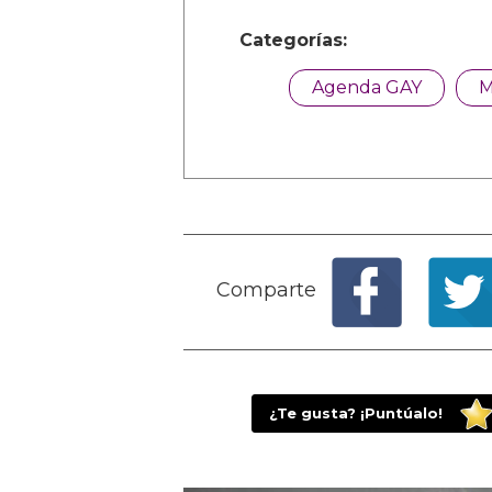
Categorías:
Agenda GAY
M
Comparte
¿Te gusta? ¡Puntúalo!