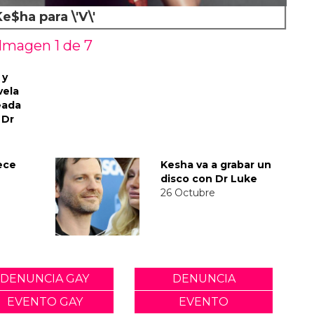
Ke$ha para \'V\'
Imagen 1 de
7
 y
vela
eada
 Dr
ece
Kesha va a grabar un
disco con Dr Luke
26 Octubre
DENUNCIA GAY
DENUNCIA
EVENTO GAY
EVENTO