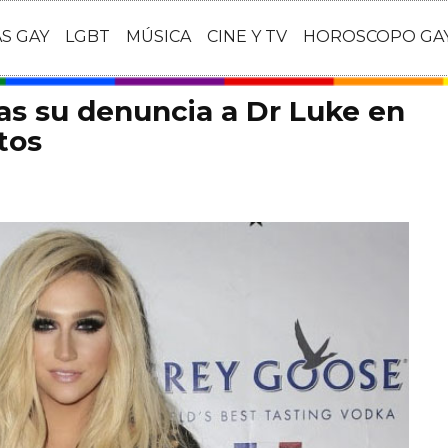
AS GAY
LGBT
MÚSICA
CINE Y TV
HOROSCOPO GA
as su denuncia a Dr Luke en
tos