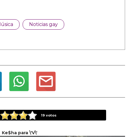
úsica
Noticias gay
19
votos
Ke$ha para \'V\'