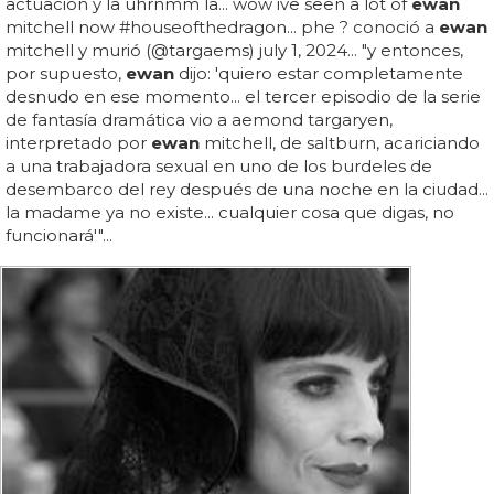
actuación y la uhrnmm la... wow ive seen a lot of
ewan
mitchell now #houseofthedragon... phe ? conoció a
ewan
mitchell y murió (@targaems) july 1, 2024... "y entonces,
por supuesto,
ewan
dijo: 'quiero estar completamente
desnudo en ese momento... el tercer episodio de la serie
de fantasía dramática vio a aemond targaryen,
interpretado por
ewan
mitchell, de saltburn, acariciando
a una trabajadora sexual en uno de los burdeles de
desembarco del rey después de una noche en la ciudad...
la madame ya no existe... cualquier cosa que digas, no
funcionará'"...