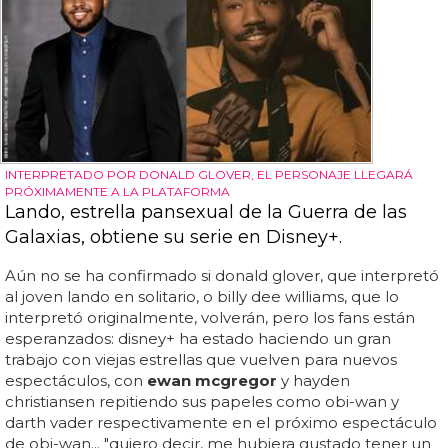
INTERPRETADO POR DONALD GLOVER, EL PERSONAJE LLEGARÁ
PRÓXIMAMENTE A LA PLATAFORMA
Lando, estrella pansexual de la Guerra de las
Galaxias, obtiene su serie en Disney+.
Aún no se ha confirmado si donald glover, que interpretó
al joven lando en solitario, o billy dee williams, que lo
interpretó originalmente, volverán, pero los fans están
esperanzados: disney+ ha estado haciendo un gran
trabajo con viejas estrellas que vuelven para nuevos
espectáculos, con
ewan mcgregor
y hayden
christiansen repitiendo sus papeles como obi-wan y
darth vader respectivamente en el próximo espectáculo
de obi-wan... "quiero decir, me hubiera gustado tener un