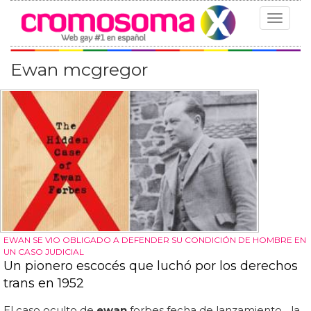
Toggle
navigat
Ewan mcgregor
EWAN SE VIO OBLIGADO A DEFENDER SU CONDICIÓN DE HOMBRE EN
UN CASO JUDICIAL
Un pionero escocés que luchó por los derechos
trans en 1952
El caso oculto de
ewan
forbes fecha de lanzamiento... la