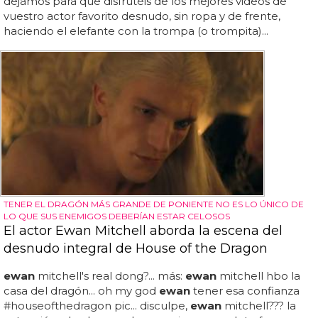
dejamos para que disfrutéis de los mejores videos de
vuestro actor favorito desnudo, sin ropa y de frente,
haciendo el elefante con la trompa (o trompita)...
TENER EL DRAGÓN MÁS GRANDE DE PONIENTE NO ES LO ÚNICO DE
LO QUE SUS ENEMIGOS DEBERÍAN ESTAR CELOSOS
El actor Ewan Mitchell aborda la escena del
desnudo integral de House of the Dragon
ewan
mitchell's real dong?... más:
ewan
mitchell hbo la
casa del dragón... oh my god
ewan
tener esa confianza
#houseofthedragon pic... disculpe,
ewan
mitchell??? la