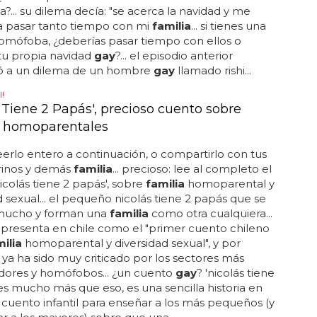
... su dilema decía: "se acerca la navidad y me
 pasar tanto tiempo con mi
familia
... si tienes una
mófoba, ¿deberías pasar tiempo con ellos o
tu propia navidad
gay
?... el episodio anterior
ó a un dilema de un hombre
gay
llamado rishi...
!
 Tiene 2 Papás', precioso cuento sobre
s homoparentales
erlo entero a continuación, o compartirlo con tus
brinos y demás
familia
... precioso: lee al completo el
icolás tiene 2 papás', sobre
familia
homoparental y
d sexual... el pequeño nicolás tiene 2 papás que se
mucho y forman una
familia
como otra cualquiera...
 presenta en chile como el "primer cuento chileno
ilia
homoparental y diversidad sexual", y por
ya ha sido muy criticado por los sectores más
dores y homófobos... ¿un cuento
gay
? 'nicolás tiene
es mucho más que eso, es una sencilla historia en
cuento infantil para enseñar a los más pequeños (y