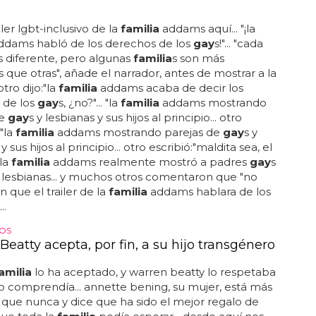
iler lgbt-inclusivo de la
familia
addams aquí... "¡la
dams habló de los derechos de los
gay
s!"... "cada
 diferente, pero algunas
familia
s son más
s que otras", añade el narrador, antes de mostrar a la
. otro dijo:"la
familia
addams acaba de decir los
 de los
gay
s, ¿no?"... "la
familia
addams mostrando
de
gay
s y lesbianas y sus hijos al principio... otro
"la
familia
addams mostrando parejas de
gay
s y
y sus hijos al principio... otro escribió:"maldita sea, el
 la
familia
addams realmente mostró a padres
gay
s
lesbianas... y muchos otros comentaron que "no
 que el trailer de la
familia
addams hablara de los
..
ÑOS
eatty acepta, por fin, a su hijo transgénero
amilia
lo ha aceptado, y warren beatty lo respetaba
o comprendía... annette bening, su mujer, está más
que nunca y dice que ha sido el mejor regalo de