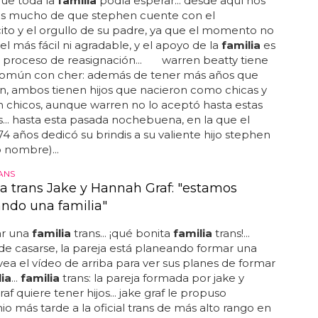
que toda la
familia
podía esperar... desde aquí nos
s mucho de que stephen cuente con el
to y el orgullo de su padre, ya que el momento no
el más fácil ni agradable, y el apoyo de la
familia
es
el proceso de reasignación... warren beatty tiene
común con cher: además de tener más años que
, ambos tienen hijos que nacieron como chicas y
n chicos, aunque warren no lo aceptó hasta estas
... hasta esta pasada nochebuena, en la que el
74 años dedicó su brindis a su valiente hijo stephen
 nombre)...
ANS
ja trans Jake y Hannah Graf: "estamos
do una familia"
r una
familia
trans... ¡qué bonita
familia
trans!...
e casarse, la pareja está planeando formar una
. vea el vídeo de arriba para ver sus planes de formar
lia
...
familia
trans: la pareja formada por jake y
af quiere tener hijos... jake graf le propuso
o más tarde a la oficial trans de más alto rango en