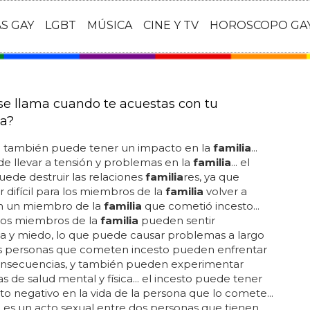
AS GAY
LGBT
MÚSICA
CINE Y TV
HOROSCOPO GA
e llama cuando te acuestas con tu
a?
to también puede tener un impacto en la
familia
...
e llevar a tensión y problemas en la
familia
... el
uede destruir las relaciones
familia
res, ya que
 difícil para los miembros de la
familia
volver a
en un miembro de la
familia
que cometió incesto...
los miembros de la
familia
pueden sentir
a y miedo, lo que puede causar problemas a largo
las personas que cometen incesto pueden enfrentar
onsecuencias, y también pueden experimentar
 de salud mental y física... el incesto puede tener
o negativo en la vida de la persona que lo comete...
o es un acto sexual entre dos personas que tienen