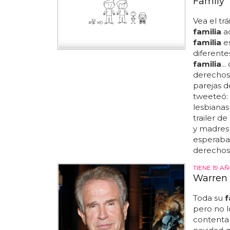
Family'
Vea el trá
familia
ad
familia
es
diferente
familia
..
derechos
parejas 
tweeteó: 
lesbianas 
trailer de
y madres 
esperaban
derechos.
TIENE 19 A
Warren B
Toda su
f
pero no l
contenta 