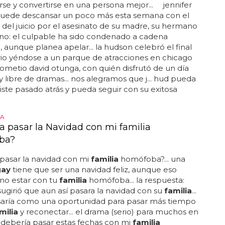
rse y convertirse en una persona mejor... jennifer
uede descansar un poco más esta semana con el
 del juicio por el asesinato de su madre, su hermano
ino: el culpable ha sido condenado a cadena
 aunque planea apelar... la hudson celebró el final
rio yéndose a un parque de atracciones en chicago
ometio david otunga, con quién disfrutó de un día
 y libre de dramas... nos alegramos que j... hud pueda
triste pasado atrás y pueda seguir con su exitosa
A
a pasar la Navidad con mi familia
ba?
pasar la navidad con mi
familia
homófoba?... una
gay
tiene que ser una navidad feliz, aunque eso
no estar con tu
familia
homófoba... la respuesta:
ugirió que aun así pasara la navidad con su
familia
...
 usaría como una oportunidad para pasar más tiempo
milia
y reconectar... el drama (serio) para muchos en
¿debería pasar estas fechas con mi
familia