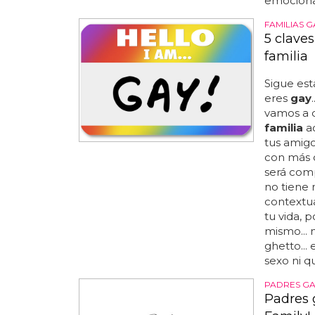
emocionar
FAMILIAS G
5 clave
familia
Sigue est
eres
gay
vamos a d
familia
a
tus amigo
con más o
será com
no tiene 
contextua
tu vida, 
mismo... 
ghetto...
sexo ni qu
PADRES GA
Padres 