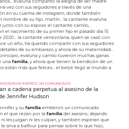
nos... evaluna compartió la alegría de ser madre
ra vez con sus seguidores a través de una
ión en su cuenta de instagram, donde también
l nombre de su hijo, martín... la cantante evaluna
junto con su esposo el cantante camilo,
n el nacimiento de su primer hijo el pasado día 15
de 2020... la cantante venezolana, quien se casó con
ce un año, ha querido compartir con sus seguidores
 detalles de su embarazo y ahora de su maternidad...
principio, evaluna y camilo tuvieron muchas ganas
r una
familia
, y ahora que tienen la bendición de un
 dos están más que felices... el bebé llegó al mundo a
A HUDSON HA EMITIDO UN COMUNICADO
n a cadena perpetua al asesino de la
 de Jennifer Hudson
jennifer y su
familia
emitieron un comunicado
n el que rezan por la
familia
del asesino, dejando
 ni les juzgan ni les culpan, y también esperan que
 le sirva a balfour para pensar sobre lo que hizo,