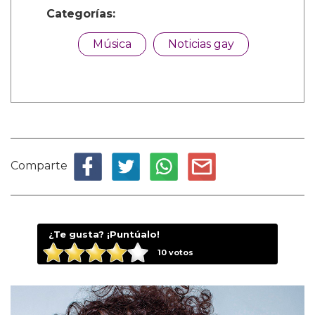
Categorías:
Música
Noticias gay
Comparte
¿Te gusta? ¡Puntúalo!
10
votos