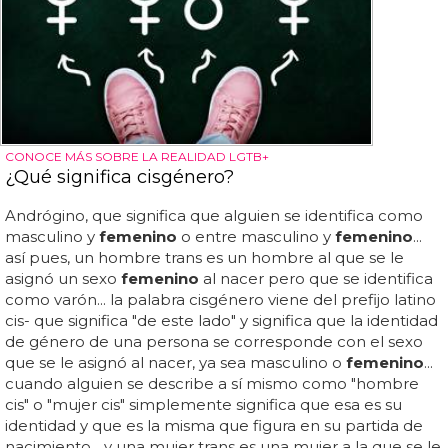
CONOCE MÁS SOBRE LA REALIDAD LGTB+
¿Qué significa cisgénero?
Andrógino, que significa que alguien se identifica como
masculino y
femenino
o entre masculino y
femenino
...
así pues, un hombre trans es un hombre al que se le
asignó un sexo
femenino
al nacer pero que se identifica
como varón... la palabra cisgénero viene del prefijo latino
cis- que significa "de este lado" y significa que la identidad
de género de una persona se corresponde con el sexo
que se le asignó al nacer, ya sea masculino o
femenino
...
cuando alguien se describe a sí mismo como "hombre
cis" o "mujer cis" simplemente significa que esa es su
identidad y que es la misma que figura en su partida de
nacimiento... y una mujer trans es una mujer a la que se le