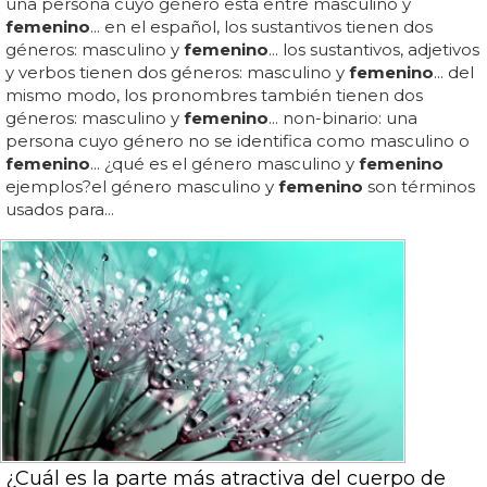
una persona cuyo género está entre masculino y
femenino
... en el español, los sustantivos tienen dos
géneros: masculino y
femenino
... los sustantivos, adjetivos
y verbos tienen dos géneros: masculino y
femenino
... del
mismo modo, los pronombres también tienen dos
géneros: masculino y
femenino
... non-binario: una
persona cuyo género no se identifica como masculino o
femenino
... ¿qué es el género masculino y
femenino
ejemplos?el género masculino y
femenino
son términos
usados para...
¿Cuál es la parte más atractiva del cuerpo de