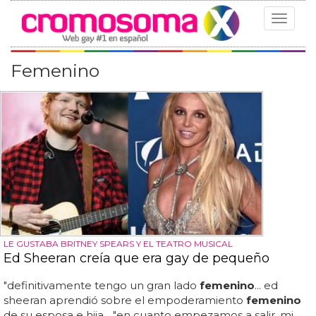
Toggle
navigat
Femenino
LE GUSTABA BRITNEY SPEARS Y EL TEATRO MUSICAL
Ed Sheeran creía que era gay de pequeño
"definitivamente tengo un gran lado
femenino
... ed
sheeran aprendió sobre el empoderamiento
femenino
de su esposa e hija... "en cuanto empezamos a salir, mi