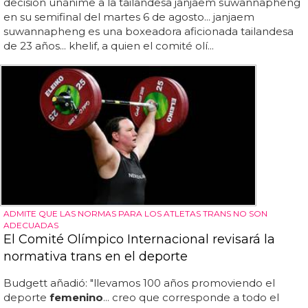
decisión unánime a la tailandesa janjaem suwannapheng
en su semifinal del martes 6 de agosto... janjaem
suwannapheng es una boxeadora aficionada tailandesa
de 23 años... khelif, a quien el comité olí...
ADMITE QUE LAS NORMAS PARA LOS ATLETAS TRANS NO SON
ADECUADAS
El Comité Olímpico Internacional revisará la
normativa trans en el deporte
Budgett añadió: "llevamos 100 años promoviendo el
deporte
femenino
... creo que corresponde a todo el