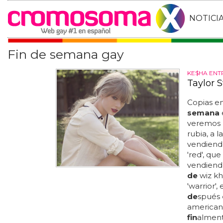
NOTICI
Fin de semana gay
KE$HA ENT
Taylor S
Copias e
semana
e
veremos 
rubia, a 
vendiendo
'red', qu
vendiendo
de
wiz kh
'warrior'
de
spués
american
fin
alment