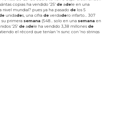
ántas copias ha vendido '25'
de
a
de
le en una
a nivel mundial? pues ya ha pasado
de
los 5
de
unida
de
s, una cifra
de
verda
de
ro infarto... 307
n su primera
semana
(548... solo en una
semana
en
nidos '25'
de
a
de
le ha vendido 3,38 millones
de
atiendo el récord que tenían 'n sync con 'no strings
 (2,41 millones
de
copias en una
semana
en el
o 2000)... en reino unido '25'
de
a
de
le ha vendido
tre los discos más vendidos
de
2013 ninguno llegaba
illones, siendo el más vendido 'unorthodox jukebox'
mars con 4 millones... 720 copias en 2001...
ÓN!
inaj estrena 'Chi-Raq' y promete nueva
n cada semana
más, nicki anuncia que cada
semana
lanzará una
nción hasta el estreno
de
su tercer disco 'the pink
e se espera para... no, nicki minaj no será la artista
rá por sorpresa su nuevo álbum en itunes a lo
 esta
semana
tenemos un nuevo tema
de
la