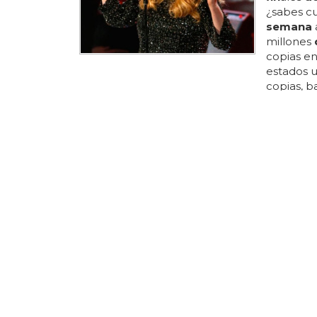
¿sabes cu
semana
millones
copias e
estados u
copias, b
attached'
a&ntil
de
;
800... en
a los 5 m
de
bruno 
¡SATURACI
Nicki M
canció
Pero a
de
nueva ca
print', qu
que lanza
beyoncé: