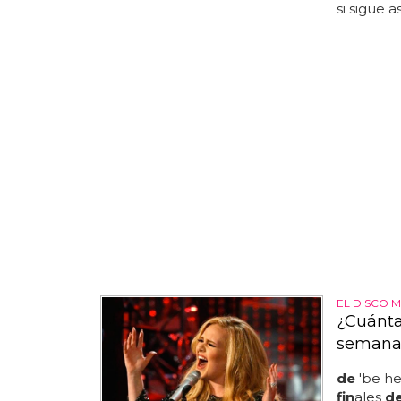
si sigue 
EL DISCO M
¿Cuánta
semana 
de
'be h
fin
ales
d