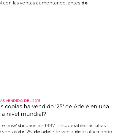
así con las ventas aumentando, antes
de
...
ÁS VENDIDO DEL 2015
s copias ha vendido '25' de Adele en una
a nivel mundial?
ere now'
de
oasis en 1997... insuperable: las cifras
e
ventas
de
'25'
de
a
de
le te van a
de
jar alucinando...