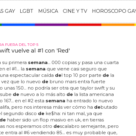
AS GAY
LGBT
MÚSICA
CINE Y TV
HOROSCOPO GA
RA FUERA DEL TOP 5
wift vuelve al #1 con 'Red'
n su primera
semana
... 000 copias y pasa una cuarta
n el #1... la
semana
que viene casi seguro que
una espectacular caída
de
l top 10 por parte
de
la
la vez que lo nuevo
de
bruno mars entra fuerte
 unas 150... no podría ser otra que taylor swift y su
e sube
de
nuevo a lo más alto
de
la lista americana
 167... en el #2 esta
semana
ha entrado lo nuevo
alifa, pero nos interesa más ver cómo ha
de
butado
, el segundo disco
de
ke$ha: ni tan mal, ya que
de
haber sido un flop masivo en uk, en tierras
as nos esperamos otro
de
scalabro semejante, pero
e entra al #6 vendiendo 85... es muy probable que,