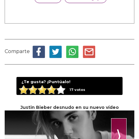
Comparte
¿Te gusta? ¡Puntúalo!
17
votos
Justin Bieber desnudo en su nuevo vídeo
⟩