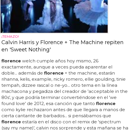
¡TEMAZO!
Calvin Harris y Florence + The Machine repiten
en 'Sweet Nothing'
florence
welch cumple años hoy mismo, 26
exactamente, aunque a veces pueda aparentar el
doble... además de
florence
+ the machine, estarán
rihanna, kelis, example, nicky romero, ellie goulding, tinie
tempah, dizzee rascal o ne-yo... otro tema en la línea
machacona y pegadiza del creador de 'acceptable in the
80s', y que podría terminar convertiéndose en el 'we
found love' de 2012, esa canción que tanto
florence
como kylie rechazaron antes de que llegara a manos de
cierta cantante de barbados... si pensábamos que
florence
estaría en el disco con el remix de 'spectrum
(say my name)', calvin nos sorprende y esta mañana se ha