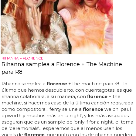
RIHANNA + FLORENCE
Rihanna samplea a Florence + The Machine
para R8
Rihanna samplea a
florence
+ the machine para r8... lo
último que hemos descubierto, con cuentagotas, es que
rihanna colaborará, a su manera, con
florence
+ the
machine, si hacemos caso de la última canción registrada
como compositora... fenty se une a
florence
welch, paul
epworth y muchos más en 'a night', y los más avispados
aseguran que es un sample de 'only if for a night', el tema
de 'ceremonials'... esperemos que al menos usen los
vocals de
florence
, que junto con los de rihanna pueden