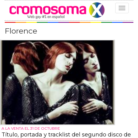
Toggle
navigat
Florence
A LA VENTA EL 31 DE OCTUBRE
Título, portada y tracklist del segundo disco de