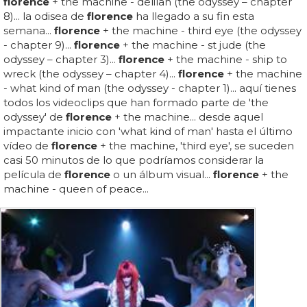
florence
+ the machine - delilah (the odyssey – chapter
8)... la odisea de
florence
ha llegado a su fin esta
semana...
florence
+ the machine - third eye (the odyssey
- chapter 9)...
florence
+ the machine - st jude (the
odyssey – chapter 3)...
florence
+ the machine - ship to
wreck (the odyssey – chapter 4)...
florence
+ the machine
- what kind of man (the odyssey - chapter 1)... aquí tienes
todos los videoclips que han formado parte de 'the
odyssey' de
florence
+ the machine... desde aquel
impactante inicio con 'what kind of man' hasta el último
vídeo de
florence
+ the machine, 'third eye', se suceden
casi 50 minutos de lo que podríamos considerar la
película de
florence
o un álbum visual...
florence
+ the
machine - queen of peace...