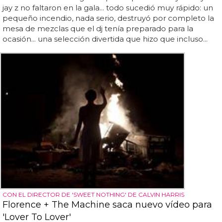
jay z no faltaron en la gala... todo sucedió muy rápido: un
pequeño incendio, nada serio, destruyó por completo la
mesa de mezclas que el dj tenía preparado para la
ocasión... una selección divertida que hizo que incluso...
CON EL DIRECTOR DE 'SWEET NOTHING' DE CALVIN HARRIS
Florence + The Machine saca nuevo vídeo para
'Lover To Lover'