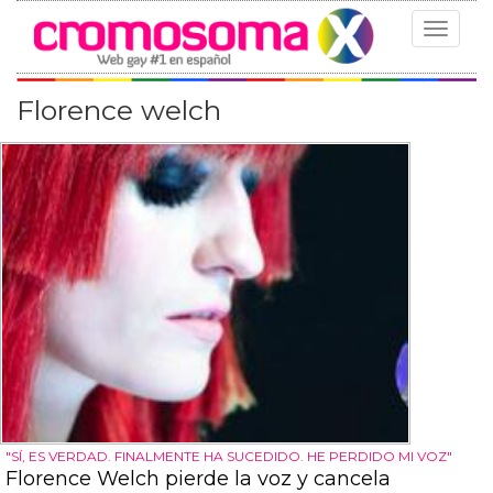
Toggle
navigat
Florence welch
"SÍ, ES VERDAD. FINALMENTE HA SUCEDIDO. HE PERDIDO MI VOZ"
Florence Welch pierde la voz y cancela