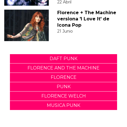
22 Abril
Florence + The Machine
versiona 'I Love It' de
Icona Pop
21 Junio
DAFT PUNK
FLORENCE AND THE MACHINE
FLORENCE
PUNK
FLORENCE WELCH
MUSICA PUNK