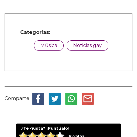
Categorías:
Música
Noticias gay
Comparte
¿Te gusta? ¡Puntúalo!
16
votos