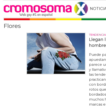
NOTICI
Flores
TENDENCIA
Llegan 
hombre
Puede pa
apuestan 
parece u
y llamati
las tend
practican
con bord
rotos que
bordado
muchos ho
marcas em