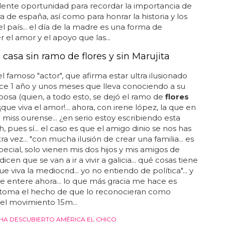
ente oportunidad para recordar la importancia de
a de españa, así como para honrar la historia y los
el país... el día de la madre es una forma de
 el amor y el apoyo que las...
 casa sin ramo de flores y sin Marujita
el famoso "actor", que afirma estar ultra ilusionado
ce 1 año y unos meses que lleva conociendo a su
osa (quien, a todo esto, se dejó el ramo de
flores
 ¡que viva el amor!... ahora, con irene lópez, la que en
e miss ourense... ¿en serio estoy escribiendo esta
h, pues sí... el caso es que el amigo dinio se nos has
a vez... "con mucha ilusión de crear una familia... es
pecial, solo vienen mis dos hijos y mis amigos de
 dicen que se van a ir a vivir a galicia... qué cosas tiene
 que viva la mediocrid... yo no entiendo de política"... y
 entere ahora... lo que más gracia me hace es
toma el hecho de que lo reconocieran como
el movimiento 15m...
A DESCUBIERTO AMÉRICA EL CHICO