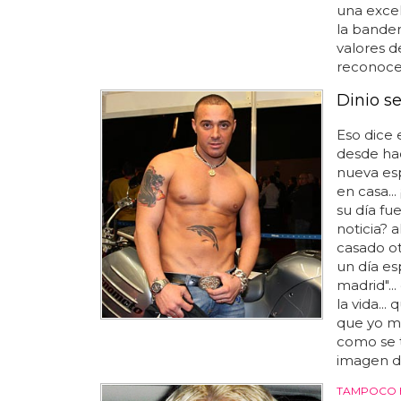
una excel
la bander
valores d
reconocer
Dinio se
Eso dice 
desde ha
nueva esp
en casa...
su día fu
noticia? a
casado otr
un día es
madrid"...
la vida...
que yo me
como se 
imagen d
TAMPOCO H