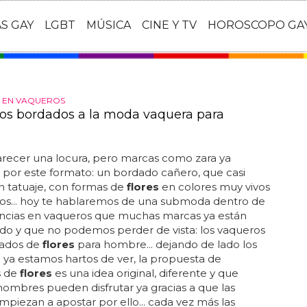
AS GAY
LGBT
MÚSICA
CINE Y TV
HOROSCOPO GA
 EN VAQUEROS
los bordados a la moda vaquera para
recer una locura, pero marcas como zara ya
por este formato: un bordado cañero, que casi
n tatuaje, con formas de
flores
en colores muy vivos
vos... hoy te hablaremos de una submoda dentro de
encias en vaqueros que muchas marcas ya están
do y que no podemos perder de vista: los vaqueros
ados de
flores
para hombre... dejando de lado los
 ya estamos hartos de ver, la propuesta de
s de
flores
es una idea original, diferente y que
mbres pueden disfrutar ya gracias a que las
piezan a apostar por ello... cada vez más las