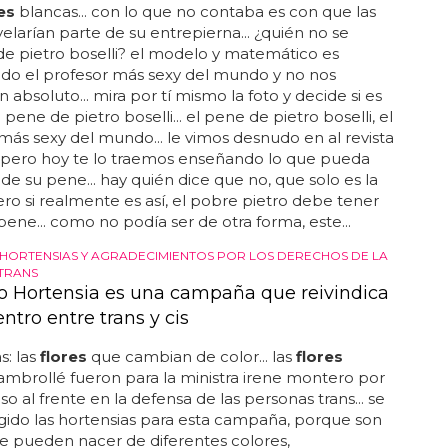
es
blancas... con lo que no contaba es con que las
elarían parte de su entrepierna... ¿quién no se
e pietro boselli? el modelo y matemático es
do el profesor más sexy del mundo y no nos
 absoluto... mira por tí mismo la foto y decide si es
 pene de pietro boselli... el pene de pietro boselli, el
más sexy del mundo... le vimos desnudo en al revista
', pero hoy te lo traemos enseñando lo que pueda
 de su pene... hay quién dice que no, que solo es la
ero si realmente es así, el pobre pietro debe tener
ene... como no podía ser de otra forma, este...
HORTENSIAS Y AGRADECIMIENTOS POR LOS DERECHOS DE LA
TRANS
o Hortensia es una campaña que reivindica
ntro entre trans y cis
s: las
flores
que cambian de color... las
flores
mbrollé fueron para la ministra irene montero por
so al frente en la defensa de las personas trans... se
ido las hortensias para esta campaña, porque son
 pueden nacer de diferentes colores,