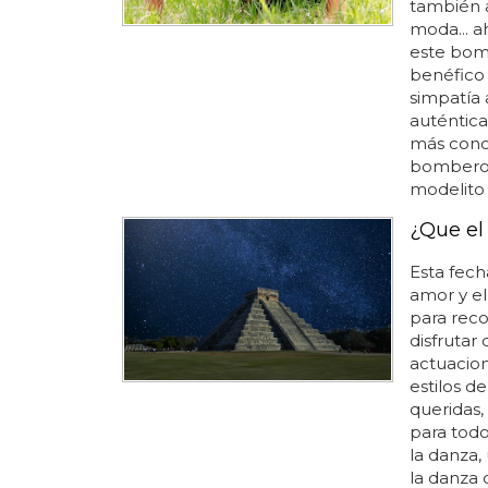
también a
moda... a
este bom
benéfico 
simpatía 
auténtica
más conoc
bombero 
modelito 
¿Que el
Esta fech
amor y el
para reco
disfrutar 
actuacion
estilos d
queridas,
para todo
la danza,
la danza 