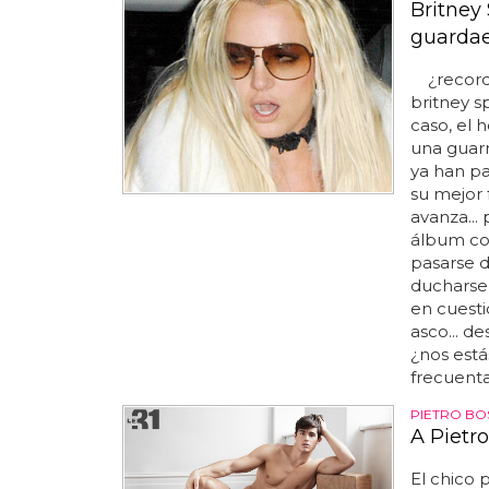
Britney
guarda
¿recordái
britney s
caso, el 
una guarra
ya han pa
su mejor
avanza... 
álbum co
pasarse dí
ducharse
en cuesti
asco... d
¿nos está
frecuentar
PIETRO BO
A Pietro
El chico