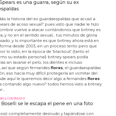
 Spears es una guarra, según su ex
espaldas
s la historia del ex guardaespaldas que acusó a
pears de acoso sexual? pues visto que nadie le hizo
hombre vuelve a atacar contándonos que britney es
, y no en el sentido sexual... tus minutos de gloria
sado, y lo importante es que britney ahora está en
 forma desde 2003, en un proceso lento pero que
por lo visto, en la época de 'blackout' (tanto el
mo su estado personal) britney spears podía
as sin lavarse el pelo, los dientes e incluso
, así que según fernandes
flores
, el guardaespaldas
ón, eso hacía muy difícil protegerla sin vomitar del
esde aquí le queremos decir algo a fernandes
flores
:
s contando algo nuevo? todos hemos visto a britney
...
SELLI DESNUDO
 Boselli se le escapa el pene en una foto
 posó completamente desnudo y tapándose con