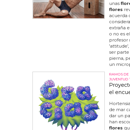
unas
flor
flores
rev
acuerda d
considera
extraña en
o no es el
profesor 
'attitude
ser parte
pierna, p
un microp
RAMOS DE 
JUVENTUD 
Proyect
el encue
Hortensia
de mar ca
dar un pa
han escog
flores
que