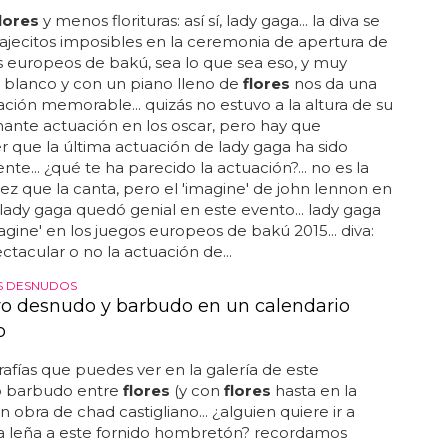
lores
y menos florituras: así sí, lady gaga... la diva se
rajecitos imposibles en la ceremonia de apertura de
s europeos de bakú, sea lo que sea eso, y muy
 blanco y con un piano lleno de
flores
nos da una
ación memorable... quizás no estuvo a la altura de su
ante actuación en los oscar, pero hay que
 que la última actuación de lady gaga ha sido
nte... ¿qué te ha parecido la actuación?... no es la
ez que la canta, pero el 'imagine' de john lennon en
 lady gaga quedó genial en este evento... lady gaga
agine' en los juegos europeos de bakú 2015... diva:
ctacular o no la actuación de...
 DESNUDOS
 desnudo y barbudo en un calendario
o
rafías que puedes ver en la galería de este
 barbudo entre
flores
(y con
flores
hasta en la
n obra de chad castigliano... ¿alguien quiere ir a
la leña a este fornido hombretón? recordamos