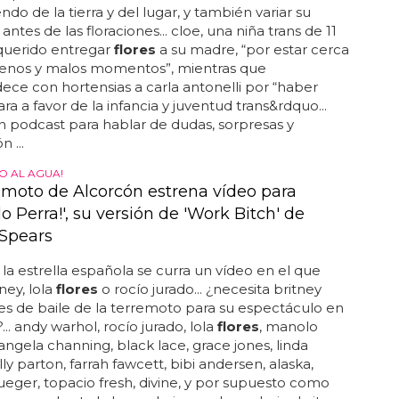
do de la tierra y del lugar, y también variar su
antes de las floraciones... cloe, una niña trans de 11
querido entregar
flores
a su madre, “por estar cerca
uenos y malos momentos”, mientras que
ece con hortensias a carla antonelli por “haber
ra a favor de la infancia y juventud trans&rdquo...
un podcast para hablar de dudas, sorpresas y
 ...
O AL AGUA!
emoto de Alcorcón estrena vídeo para
o Perra!', su versión de 'Work Bitch' de
 Spears
 la estrella española se curra un vídeo en el que
ney, lola
flores
o rocío jurado... ¿necesita britney
es de baile de la terremoto para su espectáculo en
... andy warhol, rocío jurado, lola
flores
, manolo
angela channing, black lace, grace jones, linda
ly parton, farrah fawcett, bibi andersen, alaska,
ueger, topacio fresh, divine, y por supuesto como