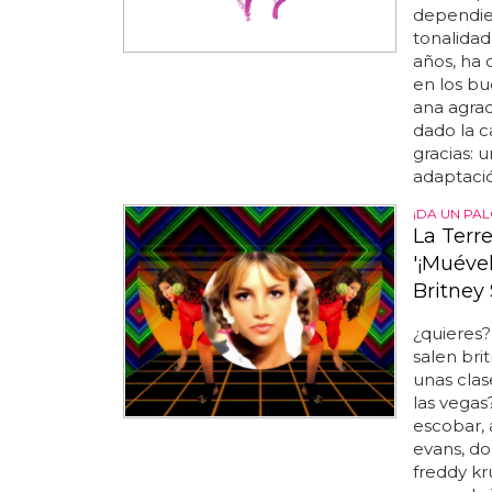
dependien
tonalidad 
años, ha 
en los b
ana agrad
dado la ca
gracias: 
adaptación
¡DA UN PAL
La Terr
'¡Muével
Britney
¿quieres?
salen brit
unas clas
las vegas?
escobar, 
evans, dol
freddy kr