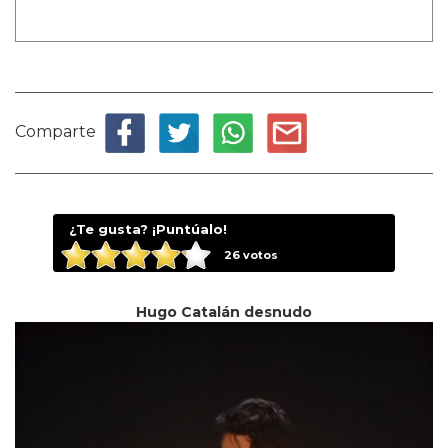
Comparte
¿Te gusta? ¡Puntúalo!
26
votos
Hugo Catalán desnudo