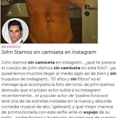
SIN FILTROS
John Stamos sin camiseta en Instagram
John stamos
sin camiseta
en instagram... ¿qué te parece
el cuerpo de john stamos
sin camiseta
en esta foto?... ¡ya
quisiéramos muchos llegar al medio siglo así de bien y
sin
truquitos de instagram!... "51 años y
sin
filtros" es el
mensaje que acompaña la foto del torso de john stamos
desnudo que el propio actor subía a su instagram
recientemente... el popular actor de 'padres forzosos'
será una de las estrellas invitadas en la nueva y absurda
comedia musical de abc, 'galavant', y qué mejor manera
de promocionarla con este selfie ante el
espejo
de su
baño... padre forzoso y buenorro: así presume de cuerpo